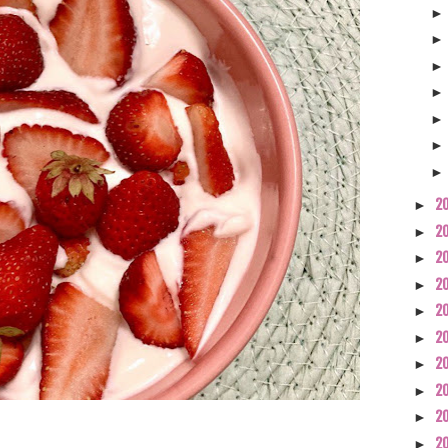
2
►
2
►
2
►
2
►
2
►
2
►
2
►
2
►
2
►
2
►