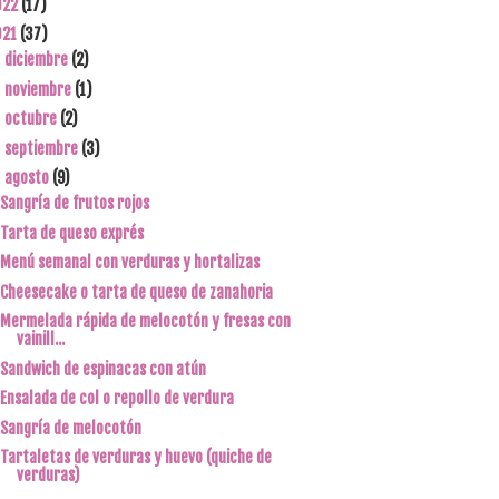
022
(17)
021
(37)
diciembre
(2)
►
noviembre
(1)
►
octubre
(2)
►
septiembre
(3)
►
agosto
(9)
▼
Sangría de frutos rojos
Tarta de queso exprés
Menú semanal con verduras y hortalizas
Cheesecake o tarta de queso de zanahoria
Mermelada rápida de melocotón y fresas con
vainill...
Sandwich de espinacas con atún
Ensalada de col o repollo de verdura
Sangría de melocotón
Tartaletas de verduras y huevo (quiche de
verduras)