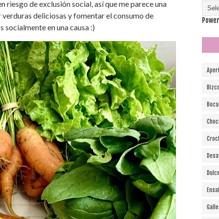
 riesgo de exclusión social, así que me parece una
r verduras deliciosas y fomentar el consumo de
Power
 socialmente en una causa :)
Aper
Bizc
Boca
Choc
Croc
Desa
Dulc
Ensa
Gall