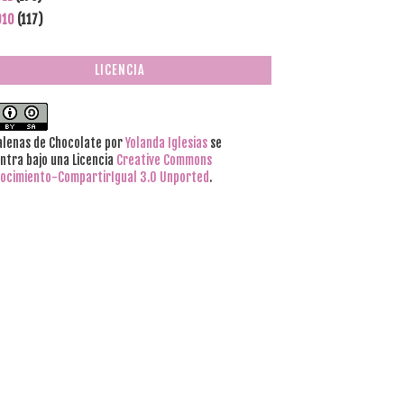
010
(117)
LICENCIA
lenas de Chocolate
por
Yolanda Iglesias
se
ntra bajo una Licencia
Creative Commons
ocimiento-CompartirIgual 3.0 Unported
.