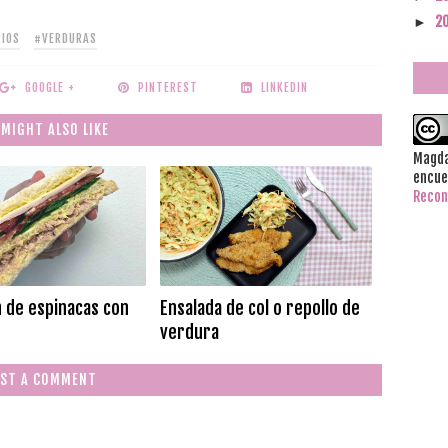
2
►
RIOS
#VERDURAS
GOOGLE +
PINTEREST
LINKEDIN
 MIGHT ALSO LIKE
Magda
encue
Recon
 de espinacas con
Ensalada de col o repollo de
verdura
ST A COMMENT