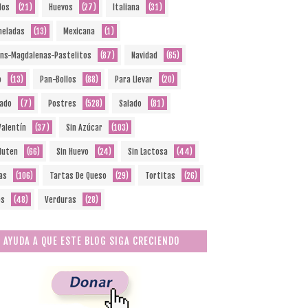
dos
(21)
Huevos
(27)
Italiana
(31)
eladas
(13)
Mexicana
(1)
ins-Magdalenas-Pastelitos
(87)
Navidad
(65)
o
(13)
Pan-Bollos
(88)
Para Llevar
(20)
ado
(7)
Postres
(528)
Salado
(81)
Valentín
(37)
Sin Azúcar
(103)
Gluten
(66)
Sin Huevo
(24)
Sin Lactosa
(44)
as
(106)
Tartas De Queso
(29)
Tortitas
(26)
os
(48)
Verduras
(28)
AYUDA A QUE ESTE BLOG SIGA CRECIENDO