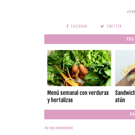
#VA
FACEBOOK
TWITTER
YOU
Menú semanal con verduras
Sandwich
y hortalizas
atún
PO
No hay comentarios