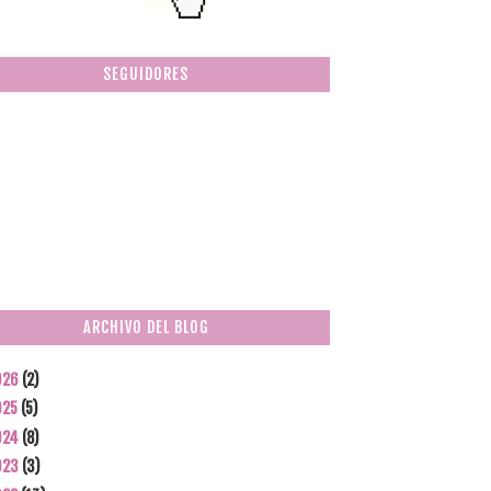
SEGUIDORES
ARCHIVO DEL BLOG
026
(2)
025
(5)
024
(8)
023
(3)