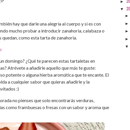
 :P
2
►
2
▼
mbién hay que darle una alegría al cuerpo y si es con
endo mucho probar a introducir zanahoria, calabaza o
os quedan, como esta tarta de zanahoria.
o
un domingo? ¿Qué te parecen estas tartaletas en
tas? Atrévete a añadirle aquello que más te guste:
ueso potente o alguna hierba aromática que te encante. El
lda a cualquier sabor que quieras añadirle y la
nvitados :)
orada no pienses que solo encontrarás verduras,
illas como frambuesas o fresas con un sabor y aroma que