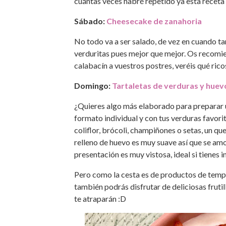
cuántas veces habré repetido ya esta receta
Sábado:
Cheesecake de zanahoria
No todo va a ser salado, de vez en cuando ta
verduritas pues mejor que mejor. Os recomi
calabacín a vuestros postres, veréis qué ric
Domingo:
Tartaletas de verduras y huev
¿Quieres algo más elaborado para preparar 
formato individual y con tus verduras favori
coliflor, brócoli, champiñones o setas, un q
relleno de huevo es muy suave así que se amo
presentación es muy vistosa, ideal si tienes i
Pero como la cesta es de productos de temp
también podrás disfrutar de deliciosas frut
te atraparán :D