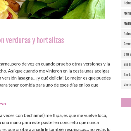
Hela
Merm
Muff
Pale
 verduras y hortalizas
Pesc
San 
 carne, pero de vez en cuando pruebo otras versiones y la
Sin 
o. Así que cuando me vinieron en la cesta unas acelgas
Tart
versión lasagna... ¡y qué delicia! Lo mejor es que puedes
para tener comida para uno de esos días en los que
Vari
eso
 a veces con bechamel) me flipa, es que me vuelve loca,
a una mano para este pastel en concreto que nunca
 es que probé a añadirle también espinacas... no veáis lo