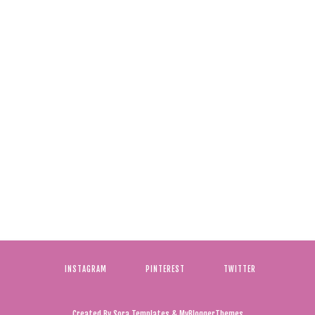
INSTAGRAM
PINTEREST
TWITTER
Created By
Sora Templates
&
MyBloggerThemes