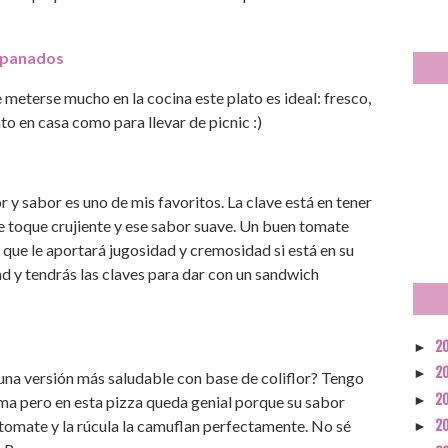
empanados
 meterse mucho en la cocina este plato es ideal: fresco,
to en casa como para llevar de picnic :)
r y sabor es uno de mis favoritos. La clave está en tener
se toque crujiente y ese sabor suave. Un buen tomate
 que le aportará jugosidad y cremosidad si está en su
ad y tendrás las claves para dar con un sandwich
2
►
2
►
r una versión más saludable con base de coliflor? Tengo
2
►
sma pero en esta pizza queda genial porque su sabor
l tomate y la rúcula la camuflan perfectamente. No sé
2
►