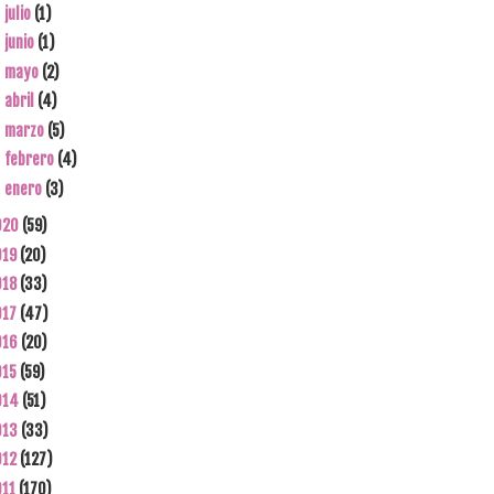
julio
(1)
►
junio
(1)
►
mayo
(2)
►
abril
(4)
►
marzo
(5)
►
febrero
(4)
►
enero
(3)
►
020
(59)
019
(20)
018
(33)
017
(47)
016
(20)
015
(59)
014
(51)
013
(33)
012
(127)
011
(170)