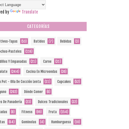
ed by
Translate
CATEGORÍAS
itivos-Tapas
(53)
Batidos
(7)
Bebidas
(3)
ochos-Pasteles
(116)
dillos Y Empanadas
(21)
Carne
(31)
olate
(244)
Cocina En Microondas
(30)
k Pot - Olla De Cocción Lenta
(11)
Cupcakes
(52)
yuno
(202)
Dónde Comer
(6)
es De Panadería
(23)
Dulces Tradicionales
(32)
ladas
(8)
Fitness
(99)
Fruta
(154)
etas
(64)
Gominolas
(4)
Hamburguesa
(10)