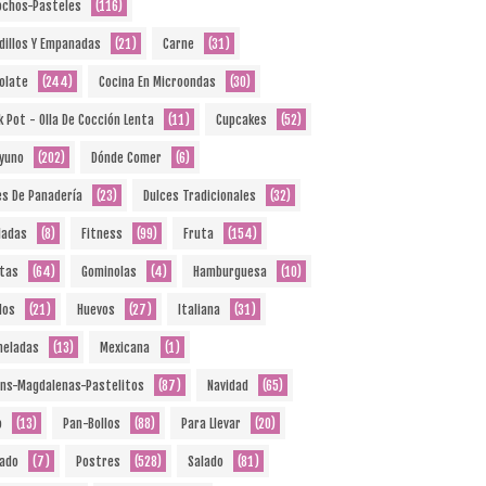
ochos-Pasteles
(116)
dillos Y Empanadas
(21)
Carne
(31)
olate
(244)
Cocina En Microondas
(30)
k Pot - Olla De Cocción Lenta
(11)
Cupcakes
(52)
yuno
(202)
Dónde Comer
(6)
es De Panadería
(23)
Dulces Tradicionales
(32)
ladas
(8)
Fitness
(99)
Fruta
(154)
etas
(64)
Gominolas
(4)
Hamburguesa
(10)
dos
(21)
Huevos
(27)
Italiana
(31)
eladas
(13)
Mexicana
(1)
ins-Magdalenas-Pastelitos
(87)
Navidad
(65)
o
(13)
Pan-Bollos
(88)
Para Llevar
(20)
ado
(7)
Postres
(528)
Salado
(81)