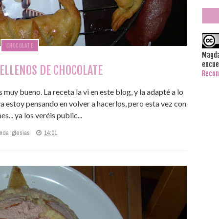
CHOCOLATE
Magda
encue
ELLENOS DE CHOCOLATE
Recon
s muy bueno. La receta la vi en este blog, y la adapté a lo
ya estoy pensando en volver a hacerlos, pero esta vez con
... ya los veréis public...
nda Iglesias
14:01