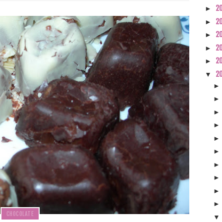
2
►
2
►
2
►
2
►
2
►
2
▼
CHOCOLATE