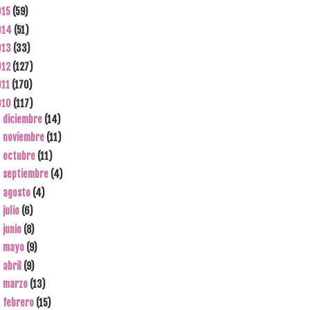
015
(59)
014
(51)
013
(33)
012
(127)
011
(170)
010
(117)
diciembre
(14)
►
noviembre
(11)
►
octubre
(11)
►
septiembre
(4)
►
agosto
(4)
►
julio
(6)
►
junio
(8)
►
mayo
(9)
►
abril
(9)
►
marzo
(13)
►
febrero
(15)
▼