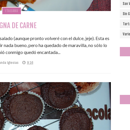
San 
ITALIANA
Sin 
GNA DE CARNE
Tart
Vari
lado (aunque pronto volveré con el dulce, jeje). Esta es
lir nada bueno, pero ha quedado de maravilla, no sólo lo
mió conmigo quedó encantada...
anda Iglesias
9:16