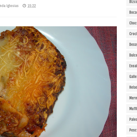
Bizc
nda Iglesias
15:22
Boca
Choc
Croc
Desa
Dulc
Ensa
Gall
Hela
Merm
Muff
Pale
Pesc