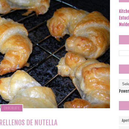
Kitch
Estuc
Molde
Power
CHOCOLATE
RELLENOS DE NUTELLA
Aper