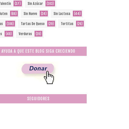
Valentín
(37)
Sin Azúcar
(103)
Gluten
(66)
Sin Huevo
(24)
Sin Lactosa
(44)
as
(106)
Tartas De Queso
(29)
Tortitas
(26)
os
(48)
Verduras
(28)
AYUDA A QUE ESTE BLOG SIGA CRECIENDO
SEGUIDORES