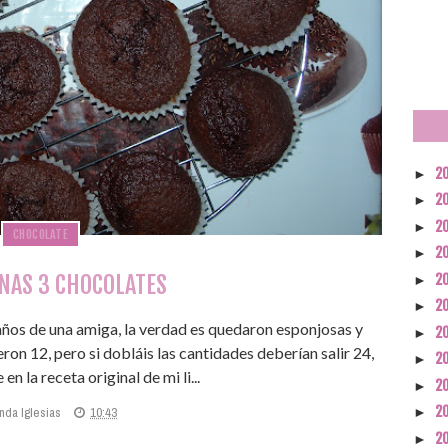
2
►
2
►
2
►
CHOCOLATE
2
►
NAS 3 CHOCOLATES
2
►
2
►
años de una amiga, la verdad es quedaron esponjosas y
2
►
eron 12, pero si dobláis las cantidades deberían salir 24,
2
►
n la receta original de mi li...
2
►
2
nda Iglesias
10:43
►
2
►