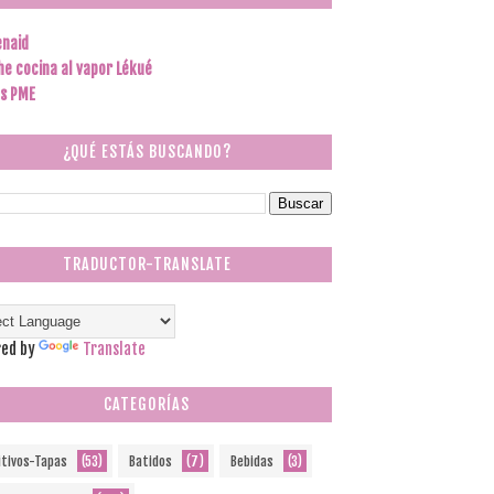
enaid
he cocina al vapor Lékué
s PME
¿QUÉ ESTÁS BUSCANDO?
TRADUCTOR-TRANSLATE
ed by
Translate
CATEGORÍAS
itivos-Tapas
(53)
Batidos
(7)
Bebidas
(3)