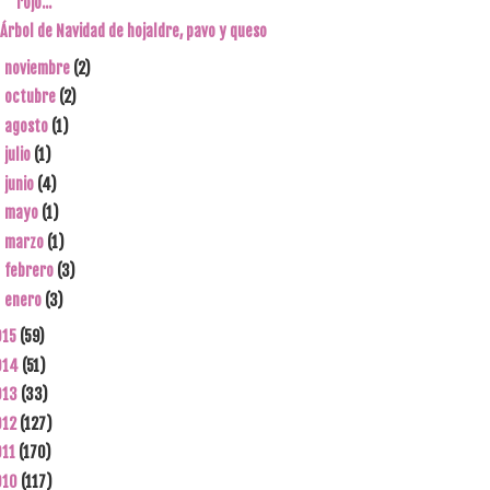
rojo...
Árbol de Navidad de hojaldre, pavo y queso
noviembre
(2)
►
octubre
(2)
►
agosto
(1)
►
julio
(1)
►
junio
(4)
►
mayo
(1)
►
marzo
(1)
►
febrero
(3)
►
enero
(3)
►
015
(59)
014
(51)
013
(33)
012
(127)
011
(170)
010
(117)