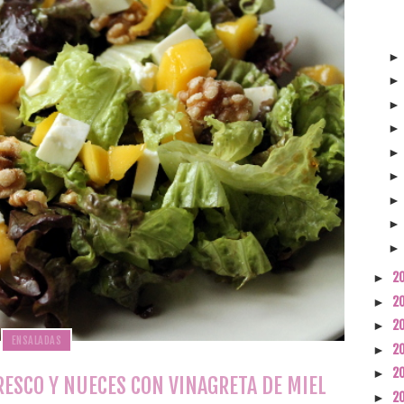
2
►
2
►
2
►
ENSALADAS
2
►
2
►
ESCO Y NUECES CON VINAGRETA DE MIEL
2
►