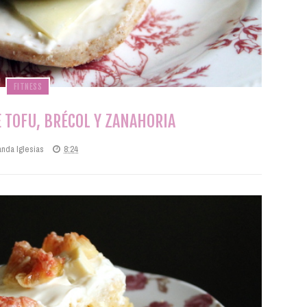
FITNESS
TOFU, BRÉCOL Y ZANAHORIA
anda Iglesias
8:24