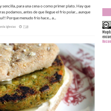
y sencilla, para una cena o como primer plato. Hay que
s podamos, antes de que llegue el frío polar... aunque
í!! Porque menudo frío hace... a...
anda Iglesias
7:18
Magda
encue
Recon