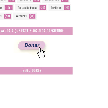
as
(106)
Tartas De Queso
(29)
Tortitas
(26)
os
(48)
Verduras
(28)
AYUDA A QUE ESTE BLOG SIGA CRECIENDO
SEGUIDORES