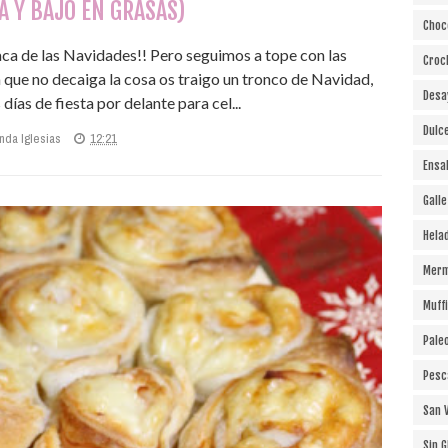
A Y BAJO EN GRASAS)
Choc
aca de las Navidades!! Pero seguimos a tope con las
Croc
ra que no decaiga la cosa os traigo un tronco de Navidad,
Desa
ías de fiesta por delante para cel...
Dulc
nda Iglesias
12:21
Ensa
Gall
Hela
Merm
Muff
Pale
Pesc
San 
Sin 