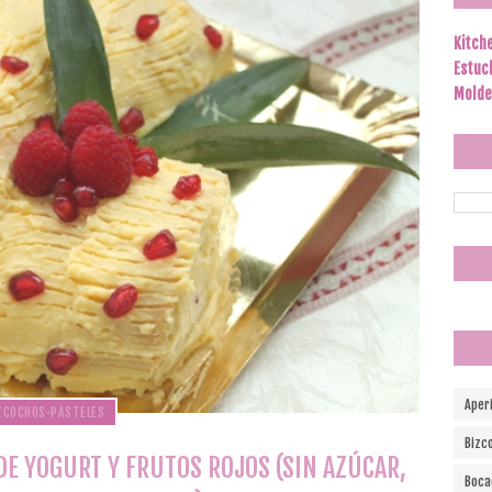
Kitch
Estuc
Molde
Aper
ZCOCHOS-PASTELES
Bizc
E YOGURT Y FRUTOS ROJOS (SIN AZÚCAR,
Boca