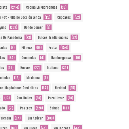
olate
(244)
Cocina En Microondas
(30)
k Pot - Olla De Cocción Lenta
(11)
Cupcakes
(52)
yuno
(202)
Dónde Comer
(6)
es De Panadería
(23)
Dulces Tradicionales
(32)
ladas
(8)
Fitness
(99)
Fruta
(154)
etas
(64)
Gominolas
(4)
Hamburguesa
(10)
dos
(21)
Huevos
(27)
Italiana
(31)
eladas
(13)
Mexicana
(1)
ins-Magdalenas-Pastelitos
(87)
Navidad
(65)
o
(13)
Pan-Bollos
(88)
Para Llevar
(20)
ado
(7)
Postres
(528)
Salado
(81)
Valentín
(37)
Sin Azúcar
(103)
Gluten
(66)
Sin Huevo
(24)
Sin Lactosa
(44)