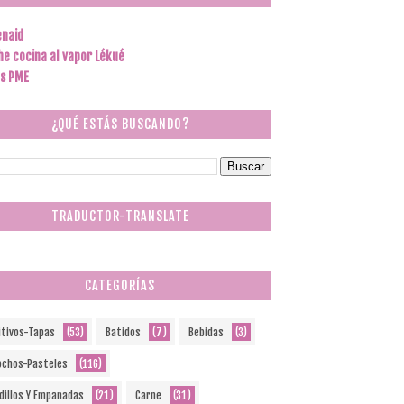
enaid
he cocina al vapor Lékué
s PME
¿QUÉ ESTÁS BUSCANDO?
TRADUCTOR-TRANSLATE
CATEGORÍAS
itivos-Tapas
(53)
Batidos
(7)
Bebidas
(3)
ochos-Pasteles
(116)
dillos Y Empanadas
(21)
Carne
(31)