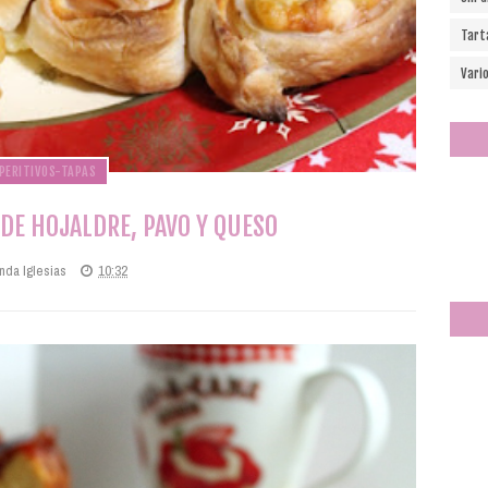
Tart
Vari
PERITIVOS-TAPAS
DE HOJALDRE, PAVO Y QUESO
nda Iglesias
10:32