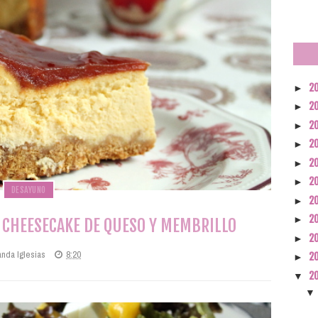
2
►
2
►
2
►
2
►
2
►
2
►
DESAYUNO
2
►
2
►
 CHEESECAKE DE QUESO Y MEMBRILLO
2
►
anda Iglesias
8:20
2
►
2
▼