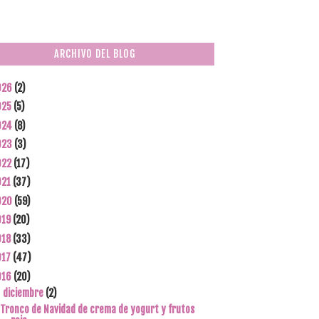
ARCHIVO DEL BLOG
026
(2)
025
(5)
024
(8)
023
(3)
022
(17)
021
(37)
020
(59)
019
(20)
018
(33)
017
(47)
016
(20)
diciembre
(2)
▼
Tronco de Navidad de crema de yogurt y frutos