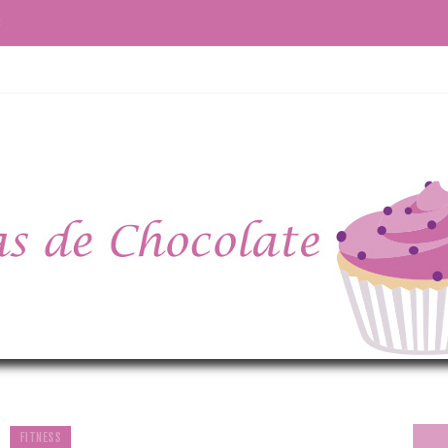
S
FITNESS