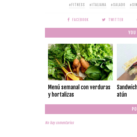
#FITNESS
#ITALIANA
#SALADO
#SI
FACEBOOK
TWITTER
YOU
Menú semanal con verduras
Sandwich
y hortalizas
atún
PO
No hay comentarios