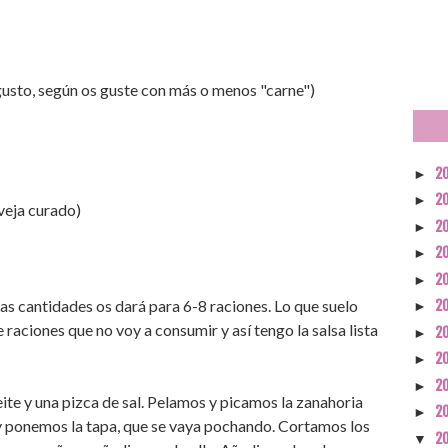
 gusto, según os guste con más o menos "carne")
2
►
2
►
veja curado)
2
►
2
►
2
►
stas cantidades os dará para 6-8 raciones. Lo que suelo
2
►
 raciones que no voy a consumir y así tengo la salsa lista
2
►
2
►
2
►
ite y una pizca de sal. Pelamos y picamos la zanahoria
2
►
y ponemos la tapa, que se vaya pochando. Cortamos los
2
▼