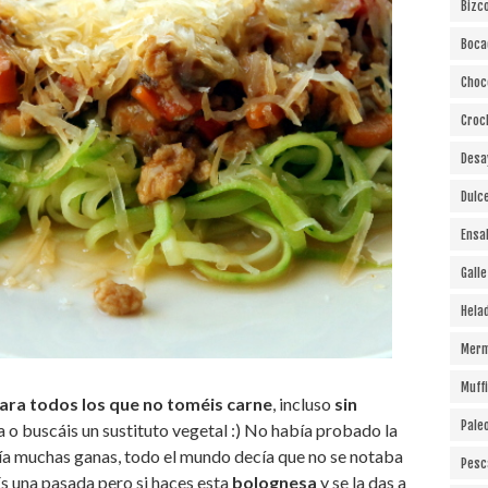
Bizc
Boca
Choc
Croc
Desa
Dulc
Ensa
Gall
Hela
Merm
Muff
ara todos los que no toméis carne
, incluso
sin
Pale
a o buscáis un sustituto vegetal :) No había probado la
a muchas ganas, todo el mundo decía que no se notaba
Pesc
 Es una pasada pero si haces esta
bolognesa
y se la das a