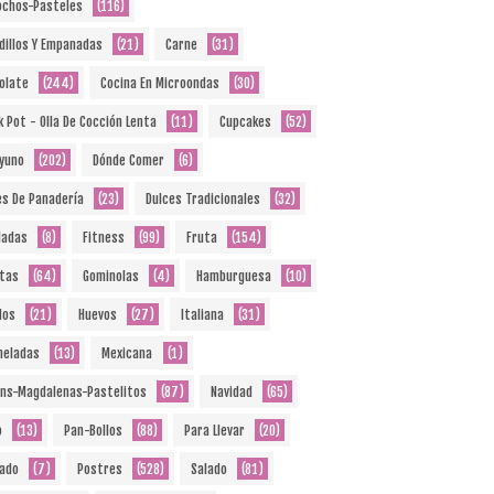
ochos-Pasteles
(116)
dillos Y Empanadas
(21)
Carne
(31)
olate
(244)
Cocina En Microondas
(30)
k Pot - Olla De Cocción Lenta
(11)
Cupcakes
(52)
yuno
(202)
Dónde Comer
(6)
es De Panadería
(23)
Dulces Tradicionales
(32)
ladas
(8)
Fitness
(99)
Fruta
(154)
etas
(64)
Gominolas
(4)
Hamburguesa
(10)
dos
(21)
Huevos
(27)
Italiana
(31)
eladas
(13)
Mexicana
(1)
ins-Magdalenas-Pastelitos
(87)
Navidad
(65)
o
(13)
Pan-Bollos
(88)
Para Llevar
(20)
ado
(7)
Postres
(528)
Salado
(81)