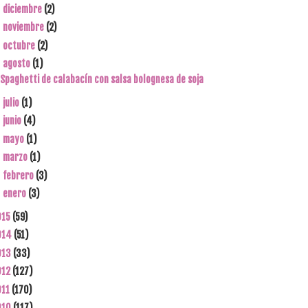
diciembre
(2)
►
noviembre
(2)
►
octubre
(2)
►
agosto
(1)
▼
Spaghetti de calabacín con salsa bolognesa de soja
julio
(1)
►
junio
(4)
►
mayo
(1)
►
marzo
(1)
►
febrero
(3)
►
enero
(3)
►
015
(59)
014
(51)
013
(33)
012
(127)
011
(170)
010
(117)