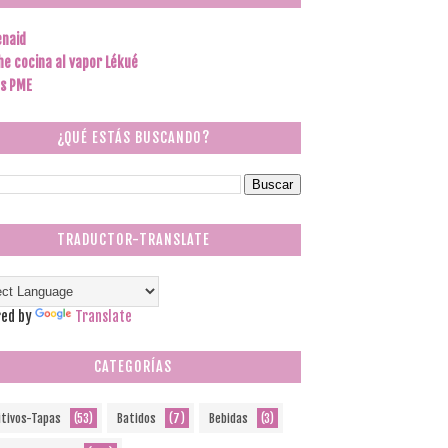
enaid
he cocina al vapor Lékué
s PME
¿QUÉ ESTÁS BUSCANDO?
TRADUCTOR-TRANSLATE
ed by
Translate
CATEGORÍAS
itivos-Tapas
(53)
Batidos
(7)
Bebidas
(3)