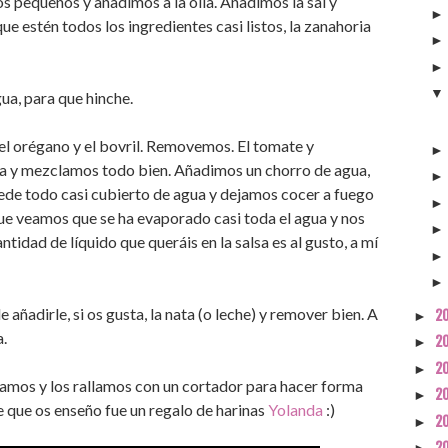
s pequeños y añadimos a la olla. Añadimos la sal y
 estén todos los ingredientes casi listos, la zanahoria
ua, para que hinche.
el orégano y el bovril. Removemos. El tomate y
a y mezclamos todo bien. Añadimos un chorro de agua,
ede todo casi cubierto de agua y dejamos cocer a fuego
ue veamos que se ha evaporado casi toda el agua y nos
ntidad de líquido que queráis en la salsa es al gusto, a mí
 añadirle, si os gusta, la nata (o leche) y remover bien. A
2
►
.
2
►
2
►
elamos y los rallamos con un cortador para hacer forma
2
►
e que os enseño fue un regalo de harinas
Yolanda
:)
2
►
2