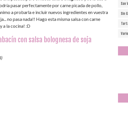
San 
 podría pasar perfectamente por carne picada de pollo,
animo a probarla e incluir nuevos ingredientes en vuestra
Sin 
soja... no pasa nada!! Hago esta misma salsa con carne
Tart
y a la cocina! :D
Vari
bacín con salsa bolognesa de soja
8)