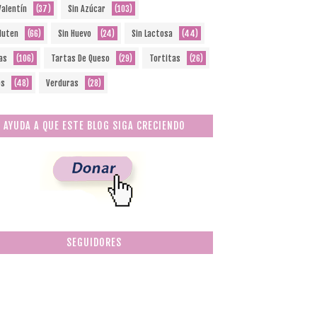
Valentín
(37)
Sin Azúcar
(103)
Gluten
(66)
Sin Huevo
(24)
Sin Lactosa
(44)
as
(106)
Tartas De Queso
(29)
Tortitas
(26)
os
(48)
Verduras
(28)
AYUDA A QUE ESTE BLOG SIGA CRECIENDO
SEGUIDORES