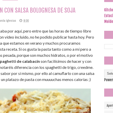
N CON SALSA BOLOGNESA DE SOJA
Kitch
Estuc
anda Iglesias
8:00
Molde
ba por aquí, pero entre que las horas de tiempo libre
on vídeo incluido, no he podido publicar hasta hoy. Pero
hora que estamos en verano y muchos procuramos
sta receta. Si os gusta la pasta tanto como a mí pero a
s pesada, porque son muchos hidratos, o por el motivo
paghetti de calabacín
son facilísimos de hacer y con
otaréis diferencia con los spaghetti de trigo, creedme.
sabor por sí mismo, por ello al camuflarlo con una salsa
 un platazo de pasta con muuuuchas menos calorías ;)
Power
Aper