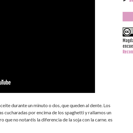
►
Magda
encue
Recon
aceite durante un minuto o dos, que queden al dente. Los
s cucharadas por encima de los spaghetti y rallamos un
o que no notaréis la diferencia de la soja con la carne. es