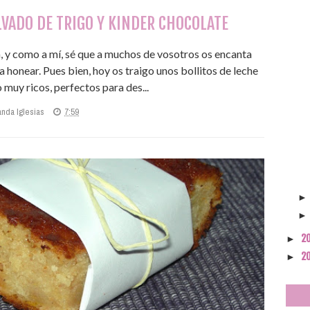
LVADO DE TRIGO Y KINDER CHOCOLATE
a, y como a mí, sé que a muchos de vosotros os encanta
a honear. Pues bien, hoy os traigo unos bollitos de leche
 muy ricos, perfectos para des...
anda Iglesias
7:59
2
►
2
►