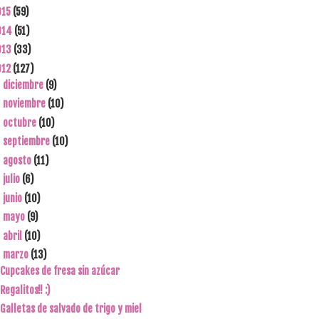
015
(59)
014
(51)
013
(33)
012
(127)
diciembre
(9)
►
noviembre
(10)
►
octubre
(10)
►
septiembre
(10)
►
agosto
(11)
►
julio
(6)
►
junio
(10)
►
mayo
(9)
►
abril
(10)
►
marzo
(13)
▼
Cupcakes de fresa sin azúcar
Regalitos!! :)
Galletas de salvado de trigo y miel