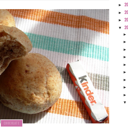
2
►
2
►
2
►
2
▼
CHOCOLATE