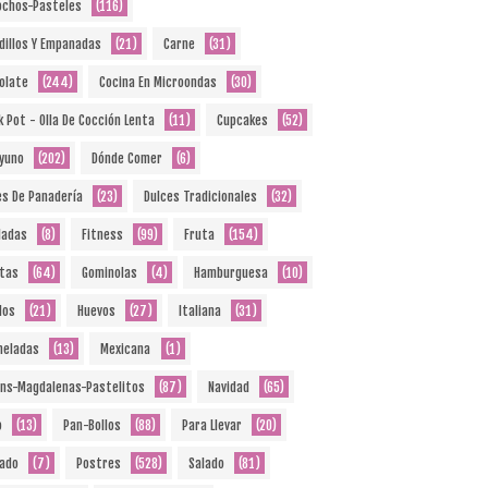
ochos-Pasteles
(116)
dillos Y Empanadas
(21)
Carne
(31)
olate
(244)
Cocina En Microondas
(30)
k Pot - Olla De Cocción Lenta
(11)
Cupcakes
(52)
yuno
(202)
Dónde Comer
(6)
es De Panadería
(23)
Dulces Tradicionales
(32)
ladas
(8)
Fitness
(99)
Fruta
(154)
etas
(64)
Gominolas
(4)
Hamburguesa
(10)
dos
(21)
Huevos
(27)
Italiana
(31)
eladas
(13)
Mexicana
(1)
ins-Magdalenas-Pastelitos
(87)
Navidad
(65)
o
(13)
Pan-Bollos
(88)
Para Llevar
(20)
ado
(7)
Postres
(528)
Salado
(81)