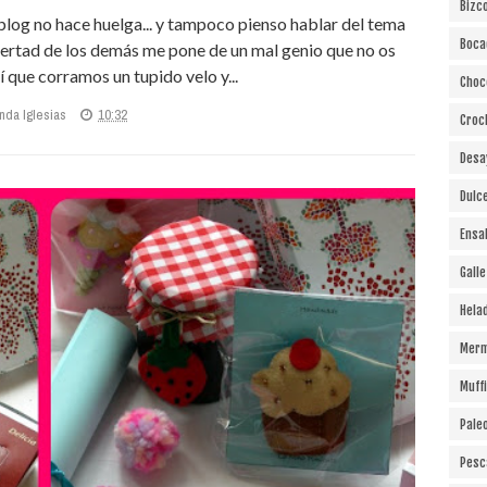
Bizc
blog no hace huelga... y tampoco pienso hablar del tema
Boca
ibertad de los demás me pone de un mal genio que no os
í que corramos un tupido velo y...
Choc
nda Iglesias
10:32
Croc
Desa
Dulc
Ensa
Gall
Hela
Merm
Muff
Pale
Pesc