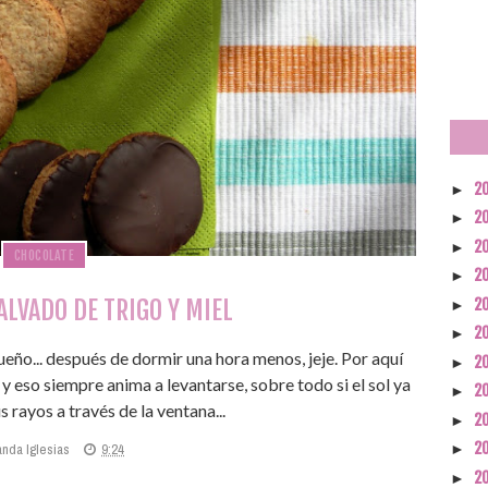
2
►
2
►
2
►
CHOCOLATE
2
►
ALVADO DE TRIGO Y MIEL
2
►
2
►
eño... después de dormir una hora menos, jeje. Por aquí
2
►
 eso siempre anima a levantarse, sobre todo si el sol ya
2
►
s rayos a través de la ventana...
2
►
2
anda Iglesias
9:24
►
2
►