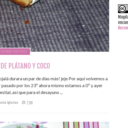
Magda
encue
Recon
ZCOCHOS-PASTELES
DE PLÁTANO Y COCO
 ojalá durara un par de días más! jeje Por aquí volvemos a
r pasado por los 23º ahora mismo estamos a 0º y ayer
tial, así que para el desayuno ...
anda Iglesias
7:56