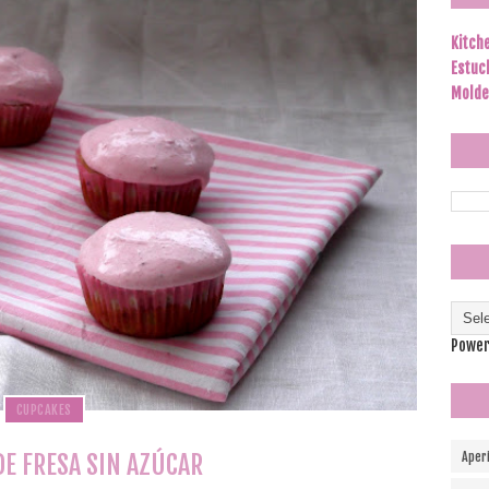
Kitch
Estuc
Molde
Power
CUPCAKES
E FRESA SIN AZÚCAR
Aper