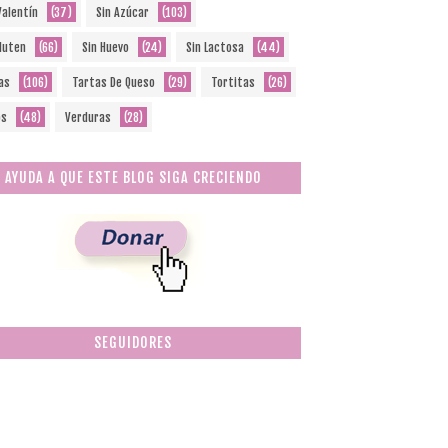
Valentín
(37)
Sin Azúcar
(103)
Gluten
(66)
Sin Huevo
(24)
Sin Lactosa
(44)
as
(106)
Tartas De Queso
(29)
Tortitas
(26)
os
(48)
Verduras
(28)
AYUDA A QUE ESTE BLOG SIGA CRECIENDO
SEGUIDORES