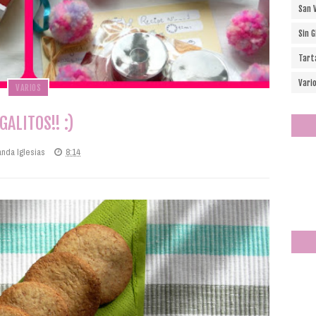
San 
Sin 
Tart
Vari
VARIOS
GALITOS!! :)
anda Iglesias
8:14