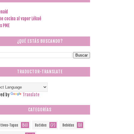
enaid
he cocina al vapor Lékué
s PME
¿QUÉ ESTÁS BUSCANDO?
TRADUCTOR-TRANSLATE
ed by
Translate
CATEGORÍAS
itivos-Tapas
(53)
Batidos
(7)
Bebidas
(3)