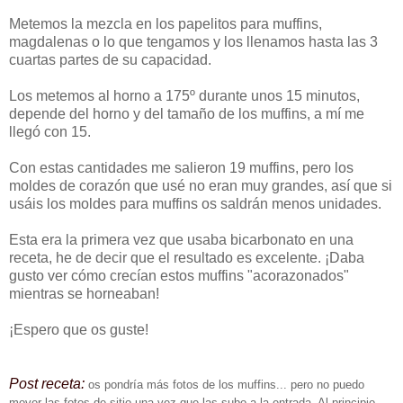
Metemos la mezcla en los papelitos para muffins,
magdalenas o lo que tengamos y los llenamos hasta las 3
cuartas partes de su capacidad.
Los metemos al horno a 175º durante unos 15 minutos,
depende del horno y del tamaño de los muffins, a mí me
llegó con 15.
Con estas cantidades me salieron 19 muffins, pero los
moldes de corazón que usé no eran muy grandes, así que si
usáis los moldes para muffins os saldrán menos unidades.
Esta era la primera vez que usaba bicarbonato en una
receta, he de decir que el resultado es excelente. ¡Daba
gusto ver cómo crecían estos muffins "acorazonados"
mientras se horneaban!
¡Espero que os guste!
Post receta:
os pondría más fotos de los muffins... pero no puedo
mover las fotos de sitio una vez que las subo a la entrada. Al principio