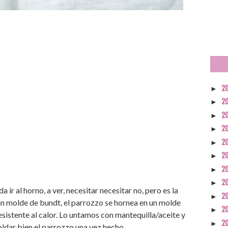
2
►
2
►
2
►
2
►
2
►
2
►
2
►
2
►
ir al horno, a ver, necesitar necesitar no, pero es la
2
►
un molde de bundt, el parrozzo se hornea en un molde
2
►
resistente al calor. Lo untamos con mantequilla/aceite y
2
►
dar bien el parrozzo una vez hecho.