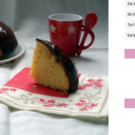
San 
Sin 
Tart
Vari