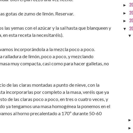
2
►
2
►
as gotas de zumo de limón. Reservar.
2
►
 las yemas con el azúcar y la sal hasta que blanqueen y
2
▼
 en esta receta la necesitaréis).
 vamos incorporándola a la mezcla poco a poco.
a ralladura de limón, poco a poco, y mezclando
 masa muy compacta, casi como para hacer galletas, no
cio de las claras montadas a punto de nieve, con la
a incorporarlas por completo a la masa, veréis que ya
o de las claras poco a poco, en tres o cuatro veces, y
uando ya tengamos una masa homogénea la ponemos en el
levamos al horno precalentado a 170º durante 50-60