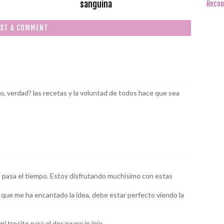
sanguina
Recon
ST A COMMENT
, verdad? las recetas y la voluntad de todos hace que sea
s pasa el tiempo. Estoy disfrutando muchisimo con estas
 que me ha encantado la idea, debe estar perfecto viendo la
 trocito para el desayuno je jeje.