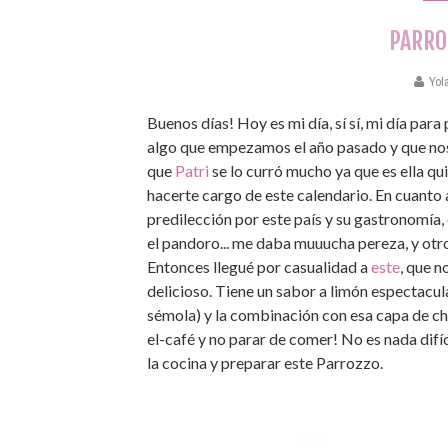
PARRO
Yol
Buenos días! Hoy es mi día, sí sí, mi día pa
algo que empezamos el año pasado y que nos 
que
Patri
se lo curró mucho ya que es ella qu
hacerte cargo de este calendario. En cuanto a
predilección por este país y su gastronomía,
el pandoro... me daba muuucha pereza, y otr
Entonces llegué por casualidad a
este
, que n
delicioso. Tiene un sabor a limón espectacul
sémola) y la combinación con esa capa de ch
el-café y no parar de comer! No es nada difíc
la cocina y preparar este Parrozzo.