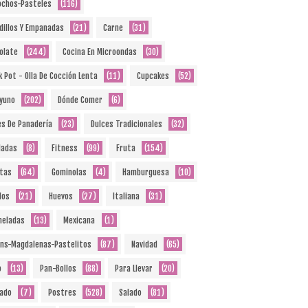
ochos-Pasteles
(116)
dillos Y Empanadas
(21)
Carne
(31)
olate
(244)
Cocina En Microondas
(30)
k Pot - Olla De Cocción Lenta
(11)
Cupcakes
(52)
yuno
(202)
Dónde Comer
(6)
es De Panadería
(23)
Dulces Tradicionales
(32)
ladas
(8)
Fitness
(99)
Fruta
(154)
etas
(64)
Gominolas
(4)
Hamburguesa
(10)
dos
(21)
Huevos
(27)
Italiana
(31)
eladas
(13)
Mexicana
(1)
ins-Magdalenas-Pastelitos
(87)
Navidad
(65)
o
(13)
Pan-Bollos
(88)
Para Llevar
(20)
ado
(7)
Postres
(528)
Salado
(81)