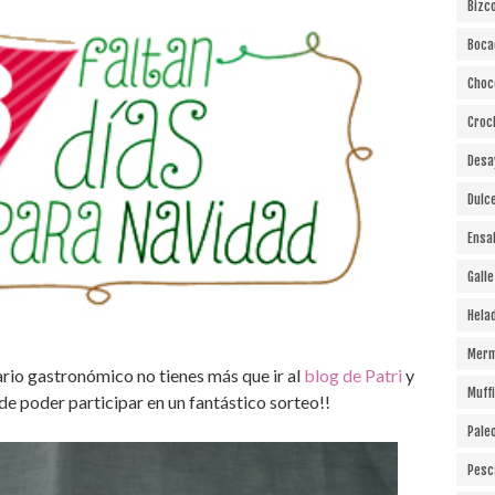
Bizc
Boca
Choc
Croc
Desa
Dulc
Ensa
Gall
Hela
Merm
ario gastronómico no tienes más que ir al
blog de Patri
y
Muff
de poder participar en un fantástico sorteo!!
Pale
Pesc