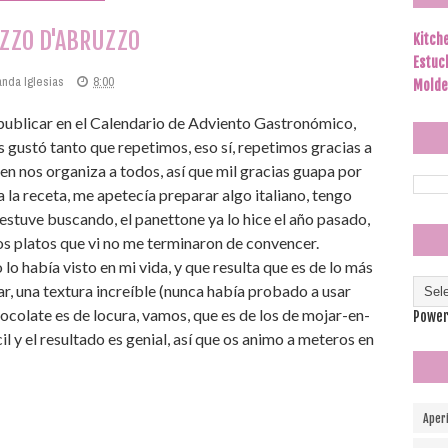
ZZO D'ABRUZZO
Kitch
Estuc
anda Iglesias
8:00
Molde
ra publicar en el Calendario de Adviento Gastronómico,
gustó tanto que repetimos, eso sí, repetimos gracias a
ien nos organiza a todos, así que mil gracias guapa por
 la receta, me apetecía preparar algo italiano, tengo
 estuve buscando, el panettone ya lo hice el año pasado,
os platos que vi no me terminaron de convencer.
o lo había visto en mi vida, y que resulta que es de lo más
ar, una textura increíble (nunca había probado a usar
ocolate es de locura, vamos, que es de los de mojar-en-
Power
il y el resultado es genial, así que os animo a meteros en
Aper