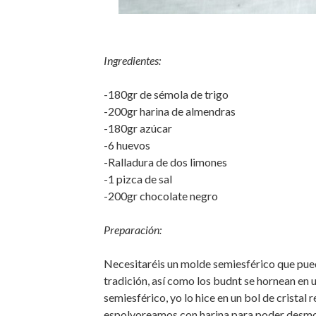
Ingredientes:
-180gr de sémola de trigo
-200gr harina de almendras
-180gr azúcar
-6 huevos
-Ralladura de dos limones
-1 pizca de sal
-200gr chocolate negro
Preparación:
Necesitaréis un molde semiesférico que pueda 
tradición, así como los budnt se hornean en 
semiesférico, yo lo hice en un bol de cristal 
espolvoreamos con harina para poder desmol