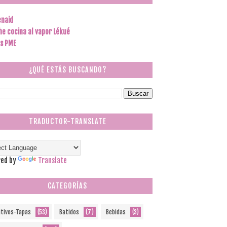
enaid
he cocina al vapor Lékué
s PME
¿QUÉ ESTÁS BUSCANDO?
TRADUCTOR-TRANSLATE
ed by
Translate
CATEGORÍAS
itivos-Tapas
(53)
Batidos
(7)
Bebidas
(3)