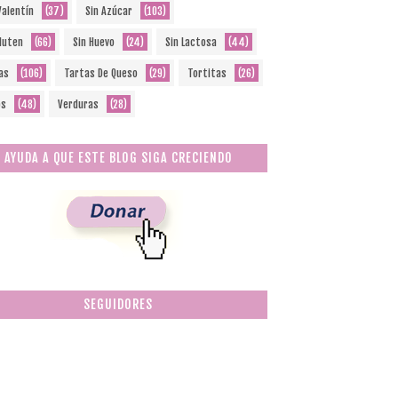
Valentín
(37)
Sin Azúcar
(103)
Gluten
(66)
Sin Huevo
(24)
Sin Lactosa
(44)
as
(106)
Tartas De Queso
(29)
Tortitas
(26)
os
(48)
Verduras
(28)
AYUDA A QUE ESTE BLOG SIGA CRECIENDO
SEGUIDORES