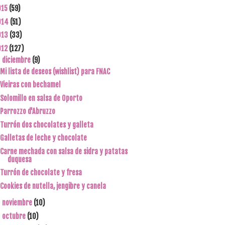
015
(59)
014
(51)
013
(33)
012
(127)
diciembre
(9)
▼
Mi lista de deseos (wishlist) para FNAC
Vieiras con bechamel
Solomillo en salsa de Oporto
Parrozzo d'Abruzzo
Turrón dos chocolates y galleta
Galletas de leche y chocolate
Carne mechada con salsa de sidra y patatas
duquesa
Turrón de chocolate y fresa
Cookies de nutella, jengibre y canela
noviembre
(10)
►
octubre
(10)
►