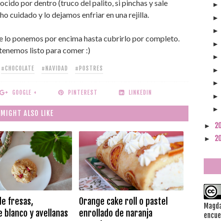
ido por dentro (truco del palito, si pinchas y sale
 cuidado y lo dejamos enfriar en una rejilla.
se lo ponemos por encima hasta cubrirlo por completo.
tenemos listo para comer :)
#CHOCOLATE
#NAVIDAD
#POSTRES
GOOGLE +
PINTEREST
LINKEDIN
 MIGHT ALSO LIKE
2
►
2
►
de fresas,
Orange cake roll o pastel
Magda
 blanco y avellanas
enrollado de naranja
encue