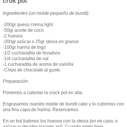
crok pot
Ingredientes (un molde pequeño de bundt):
-200gr queso crema light
-50gr aceite de coco
-2 huevos
-200gr azúcar o 25gr stevia en granos
-100gr harina de trigo
-1/2 cucharadita de levadura
-1/4 cucharadita de sal
-1 cucharadita de aroma de vainilla
-Chips de chocolate al gusto
Preparación:
Ponemos a calentar la crock pot en alta.
Engrasamos nuestro molde de bundt cake y lo cubrimos con
una fina capa de harina. Reservamos.
En un bol batimos los huevos con la stevia (en mi caso, o
azúcar si decides hacerlo así). Cuando estén bien