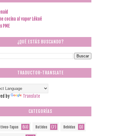
enaid
he cocina al vapor Lékué
s PME
¿QUÉ ESTÁS BUSCANDO?
TRADUCTOR-TRANSLATE
ed by
Translate
CATEGORÍAS
itivos-Tapas
(53)
Batidos
(7)
Bebidas
(3)