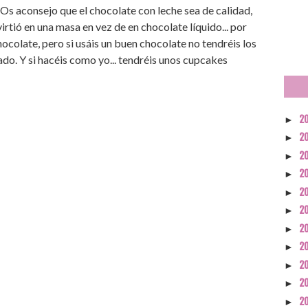
 Os aconsejo que el chocolate con leche sea de calidad,
nvirtió en una masa en vez de en chocolate líquido... por
colate, pero si usáis un buen chocolate no tendréis los
o. Y si hacéis como yo... tendréis unos cupcakes
2
►
2
►
2
►
2
►
2
►
2
►
2
►
2
►
2
►
2
►
2
►