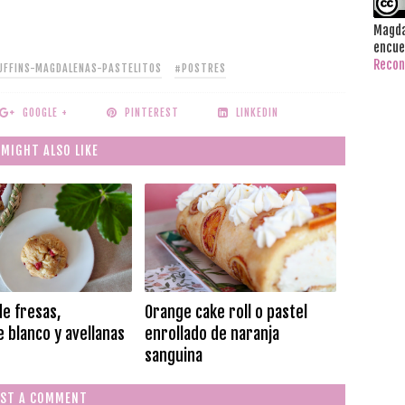
Magda
encue
Recon
FFINS-MAGDALENAS-PASTELITOS
#POSTRES
GOOGLE +
PINTEREST
LINKEDIN
 MIGHT ALSO LIKE
de fresas,
Orange cake roll o pastel
 blanco y avellanas
enrollado de naranja
sanguina
ST A COMMENT