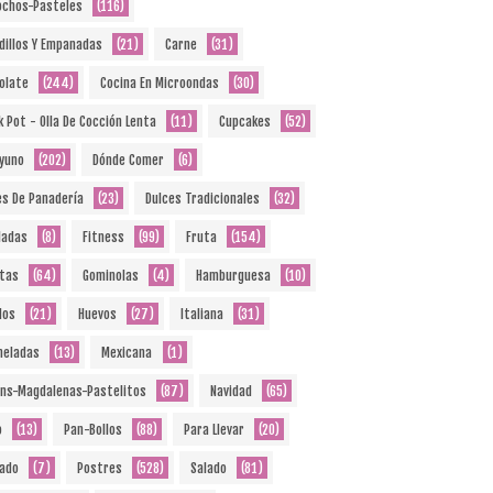
ochos-Pasteles
(116)
dillos Y Empanadas
(21)
Carne
(31)
olate
(244)
Cocina En Microondas
(30)
k Pot - Olla De Cocción Lenta
(11)
Cupcakes
(52)
yuno
(202)
Dónde Comer
(6)
es De Panadería
(23)
Dulces Tradicionales
(32)
ladas
(8)
Fitness
(99)
Fruta
(154)
etas
(64)
Gominolas
(4)
Hamburguesa
(10)
dos
(21)
Huevos
(27)
Italiana
(31)
eladas
(13)
Mexicana
(1)
ins-Magdalenas-Pastelitos
(87)
Navidad
(65)
o
(13)
Pan-Bollos
(88)
Para Llevar
(20)
ado
(7)
Postres
(528)
Salado
(81)