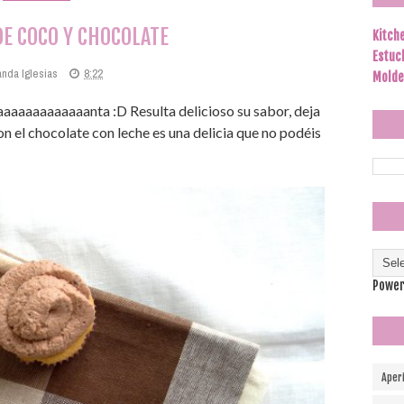
E COCO Y CHOCOLATE
Kitch
Estuc
anda Iglesias
8:22
Molde
aaaaaaaaaaaaanta :D Resulta delicioso su sabor, deja
n el chocolate con leche es una delicia que no podéis
Power
Aper