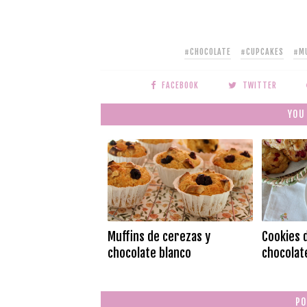
#CHOCOLATE
#CUPCAKES
#MU
FACEBOOK
TWITTER
YOU
Muffins de cerezas y
Cookies 
chocolate blanco
chocolate
PO