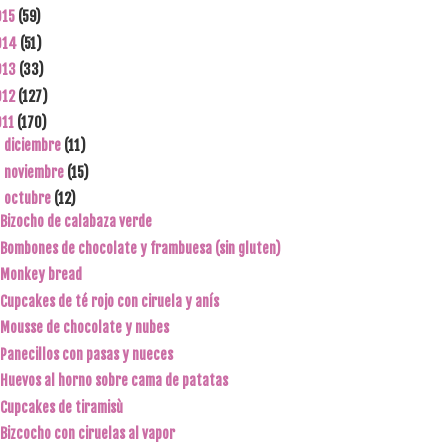
015
(59)
014
(51)
013
(33)
012
(127)
011
(170)
diciembre
(11)
►
noviembre
(15)
►
octubre
(12)
▼
Bizocho de calabaza verde
Bombones de chocolate y frambuesa (sin gluten)
Monkey bread
Cupcakes de té rojo con ciruela y anís
Mousse de chocolate y nubes
Panecillos con pasas y nueces
Huevos al horno sobre cama de patatas
Cupcakes de tiramisù
Bizcocho con ciruelas al vapor