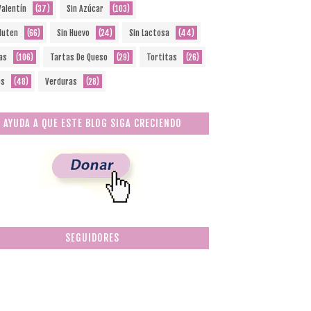
Valentín
(37)
Sin Azúcar
(103)
Gluten
(66)
Sin Huevo
(24)
Sin Lactosa
(44)
as
(106)
Tartas De Queso
(29)
Tortitas
(26)
os
(48)
Verduras
(28)
AYUDA A QUE ESTE BLOG SIGA CRECIENDO
SEGUIDORES