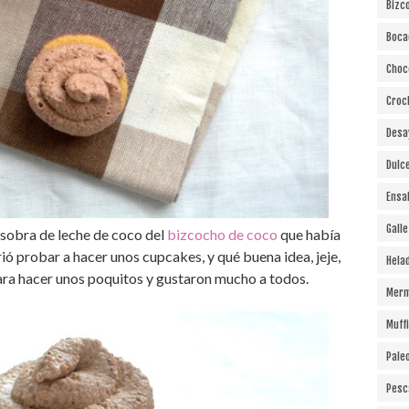
Bizc
Boca
Choc
Croc
Desa
Dulc
Ensa
Gall
 sobra de leche de coco del
bizcocho de coco
que había
ió probar a hacer unos cupcakes, y qué buena idea, jeje,
Hela
para hacer unos poquitos y gustaron mucho a todos.
Merm
Muff
Pale
Pesc