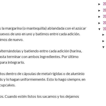
2
►
2
►
2
►
2
►
a margarina (o mantequilla) ablandada con el azúcar
2
▼
uevos de uno en uno y batimos entre cada adición.
imos de nuevo.
alternándolas y batiendo entre cada adición (harina,
 hasta terminar con ambos ingredientes. Por último
ara integrarlo.
tos dentro de cápsulas de metal rígidas o de aluminio
s y lo hagan uniformemente. Esto lo hago siempre, en
 cupcakes.
os. Cuando estén listos los sacamos y los dejamos