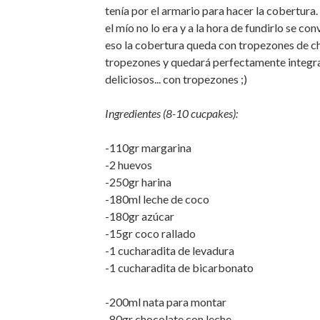
tenía por el armario para hacer la cobertura.
el mío no lo era y a la hora de fundirlo se co
eso la cobertura queda con tropezones de cho
tropezones y quedará perfectamente integrad
deliciosos... con tropezones ;)
Ingredientes (8-10 cucpakes):
-110gr margarina
-2 huevos
-250gr harina
-180ml leche de coco
-180gr azúcar
-15gr coco rallado
-1 cucharadita de levadura
-1 cucharadita de bicarbonato
-200ml nata para montar
-80gr chocolate con leche