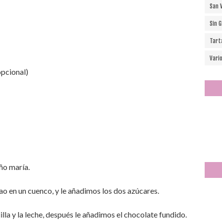
San 
Sin 
Tart
Vari
opcional)
ño maría.
ao en un cuenco, y le añadimos los dos azúcares.
lla y la leche, después le añadimos el chocolate fundido.