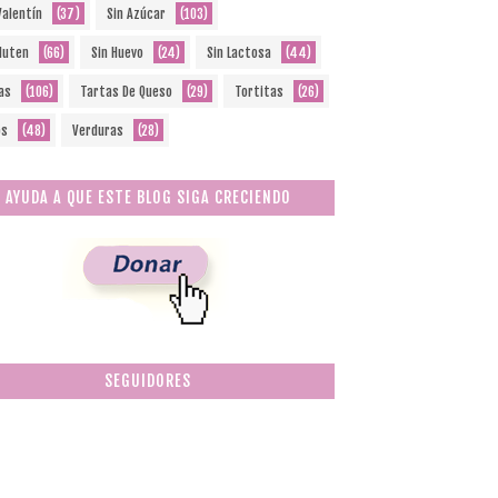
Valentín
(37)
Sin Azúcar
(103)
Gluten
(66)
Sin Huevo
(24)
Sin Lactosa
(44)
as
(106)
Tartas De Queso
(29)
Tortitas
(26)
os
(48)
Verduras
(28)
AYUDA A QUE ESTE BLOG SIGA CRECIENDO
SEGUIDORES