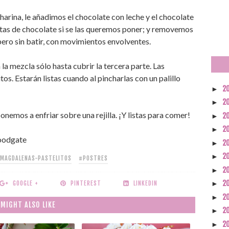
arina, le añadimos el chocolate con leche y el chocolate
itas de chocolate si se las queremos poner; y removemos
ero sin batir, con movimientos envolventes.
a mezcla sólo hasta cubrir la tercera parte. Las
s. Estarán listas cuando al pincharlas con un palillo
2
►
2
►
nemos a enfriar sobre una rejilla. ¡Y listas para comer!
2
►
2
►
loodgate
2
►
2
►
-MAGDALENAS-PASTELITOS
#POSTRES
2
►
2
GOOGLE +
PINTEREST
LINKEDIN
►
2
►
 MIGHT ALSO LIKE
2
►
2
►