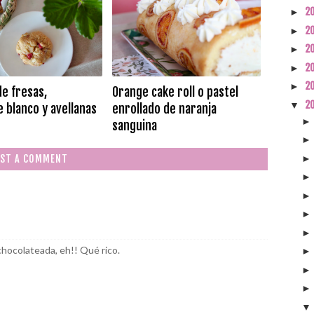
2
►
2
►
2
►
2
►
2
►
de fresas,
Orange cake roll o pastel
2
▼
 blanco y avellanas
enrollado de naranja
sanguina
ST A COMMENT
hocolateada, eh!! Qué rico.