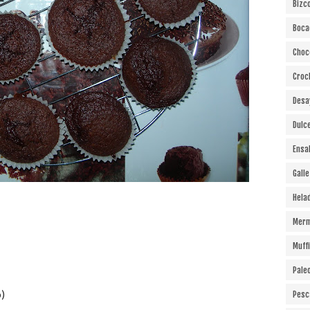
Bizc
Boca
Choc
Croc
Desa
Dulc
Ensa
Gall
Hela
Merm
Muff
Pale
)
Pesc