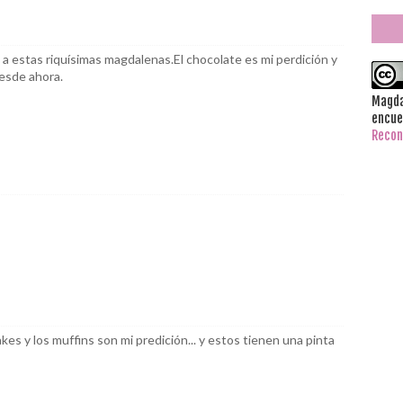
 a estas riquísimas magdalenas.El chocolate es mi perdición y
desde ahora.
Magda
encue
Recon
es y los muffins son mi predición... y estos tienen una pinta