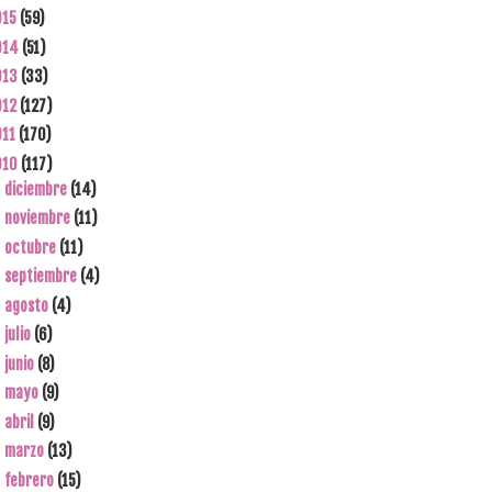
015
(59)
014
(51)
013
(33)
012
(127)
011
(170)
010
(117)
diciembre
(14)
►
noviembre
(11)
►
octubre
(11)
►
septiembre
(4)
►
agosto
(4)
►
julio
(6)
►
junio
(8)
►
mayo
(9)
►
abril
(9)
►
marzo
(13)
►
febrero
(15)
▼