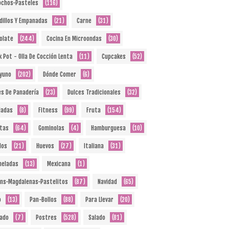
ochos-Pasteles
(116)
dillos Y Empanadas
(21)
Carne
(31)
olate
(244)
Cocina En Microondas
(30)
k Pot - Olla De Cocción Lenta
(11)
Cupcakes
(52)
yuno
(202)
Dónde Comer
(6)
es De Panadería
(23)
Dulces Tradicionales
(32)
ladas
(8)
Fitness
(99)
Fruta
(154)
etas
(64)
Gominolas
(4)
Hamburguesa
(10)
dos
(21)
Huevos
(27)
Italiana
(31)
eladas
(13)
Mexicana
(1)
ins-Magdalenas-Pastelitos
(87)
Navidad
(65)
o
(13)
Pan-Bollos
(88)
Para Llevar
(20)
ado
(7)
Postres
(528)
Salado
(81)