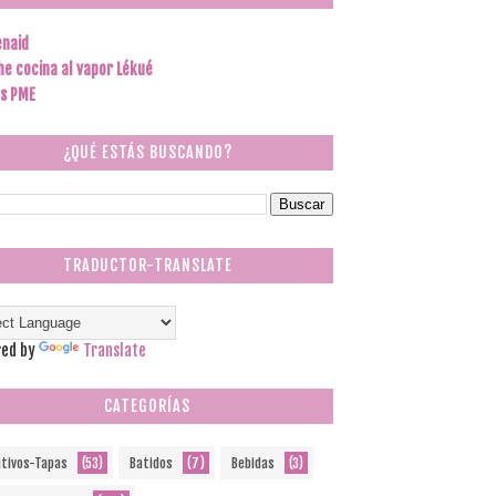
enaid
he cocina al vapor Lékué
s PME
¿QUÉ ESTÁS BUSCANDO?
TRADUCTOR-TRANSLATE
ed by
Translate
CATEGORÍAS
itivos-Tapas
(53)
Batidos
(7)
Bebidas
(3)