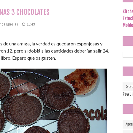
NAS 3 CHOCOLATES
Kitch
Estuc
nda Iglesias
10:43
Molde
s de una amiga, la verdad es quedaron esponjosas y
ron 12, pero si dobláis las cantidades deberían salir 24,
 libro. Espero que os gusten.
Power
Aper