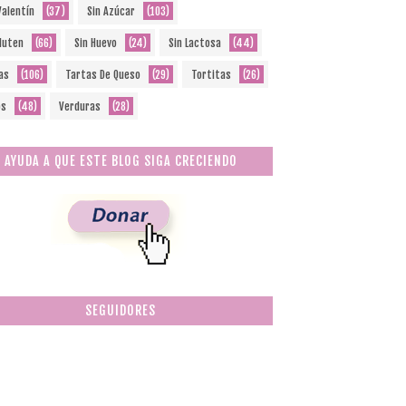
Valentín
(37)
Sin Azúcar
(103)
Gluten
(66)
Sin Huevo
(24)
Sin Lactosa
(44)
as
(106)
Tartas De Queso
(29)
Tortitas
(26)
os
(48)
Verduras
(28)
AYUDA A QUE ESTE BLOG SIGA CRECIENDO
SEGUIDORES