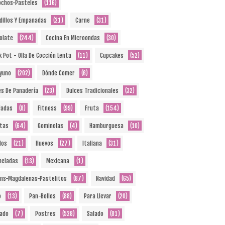
ochos-Pasteles
(116)
dillos Y Empanadas
(21)
Carne
(31)
olate
(244)
Cocina En Microondas
(30)
k Pot - Olla De Cocción Lenta
(11)
Cupcakes
(52)
yuno
(202)
Dónde Comer
(6)
es De Panadería
(23)
Dulces Tradicionales
(32)
ladas
(8)
Fitness
(99)
Fruta
(154)
etas
(64)
Gominolas
(4)
Hamburguesa
(10)
dos
(21)
Huevos
(27)
Italiana
(31)
eladas
(13)
Mexicana
(1)
ins-Magdalenas-Pastelitos
(87)
Navidad
(65)
o
(13)
Pan-Bollos
(88)
Para Llevar
(20)
ado
(7)
Postres
(528)
Salado
(81)