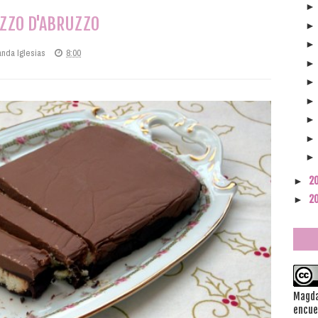
ZZO D'ABRUZZO
anda Iglesias
8:00
2
►
2
►
Magda
encue