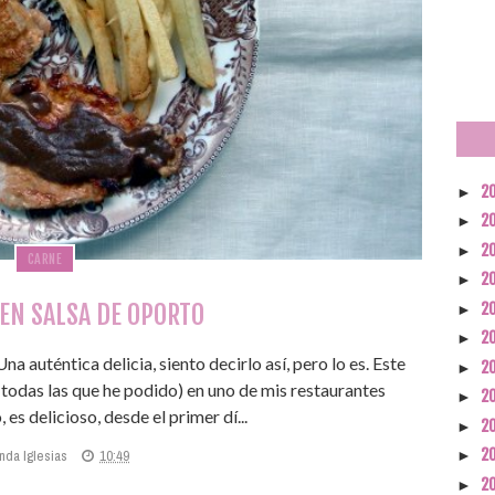
2
►
2
►
2
►
CARNE
2
►
EN SALSA DE OPORTO
2
►
2
►
a auténtica delicia, siento decirlo así, pero lo es. Este
2
►
todas las que he podido) en uno de mis restaurantes
2
►
 es delicioso, desde el primer dí...
2
►
2
nda Iglesias
10:49
►
2
►