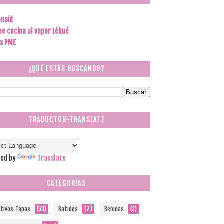
enaid
he cocina al vapor Lékué
s PME
¿QUÉ ESTÁS BUSCANDO?
TRADUCTOR-TRANSLATE
ed by
Translate
CATEGORÍAS
itivos-Tapas
(53)
Batidos
(7)
Bebidas
(3)