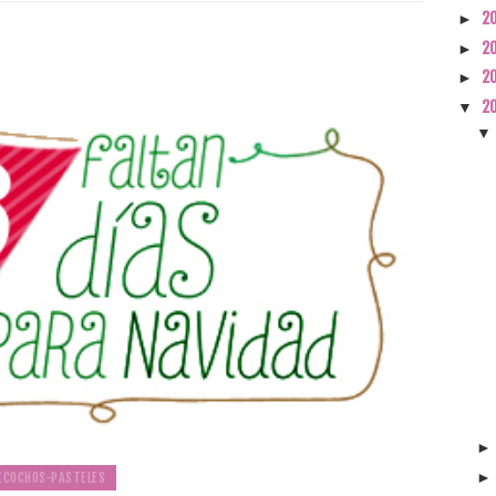
2
►
2
►
2
►
2
▼
ZCOCHOS-PASTELES