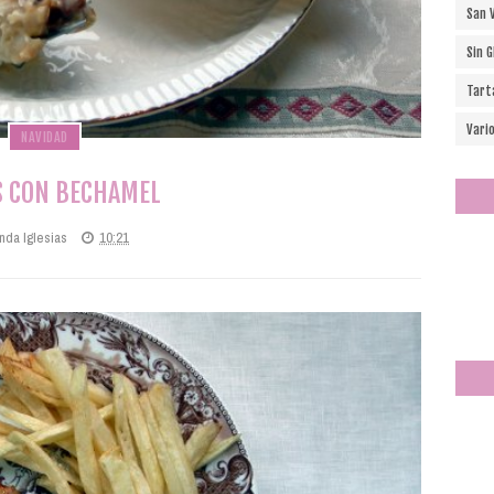
San 
Sin 
Tart
Vari
NAVIDAD
S CON BECHAMEL
nda Iglesias
10:21