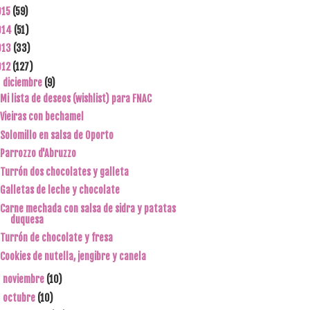
015
(59)
014
(51)
013
(33)
012
(127)
diciembre
(9)
▼
Mi lista de deseos (wishlist) para FNAC
Vieiras con bechamel
Solomillo en salsa de Oporto
Parrozzo d'Abruzzo
Turrón dos chocolates y galleta
Galletas de leche y chocolate
Carne mechada con salsa de sidra y patatas
duquesa
Turrón de chocolate y fresa
Cookies de nutella, jengibre y canela
noviembre
(10)
►
octubre
(10)
►