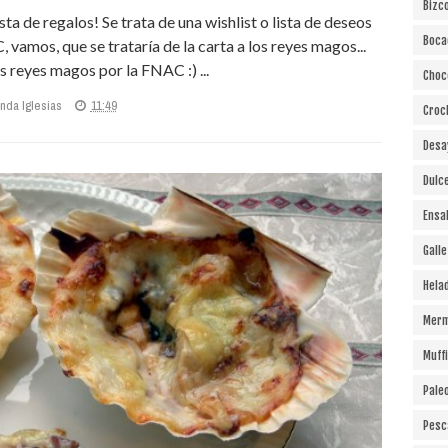
Bizc
sta de regalos! Se trata de una wishlist o lista de deseos
Boca
amos, que se trataría de la carta a los reyes magos...
 reyes magos por la FNAC :) ...
Choc
nda Iglesias
11:49
Croc
Desa
Dulc
Ensa
Gall
Hela
Merm
Muff
Pale
Pesc