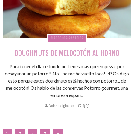
BIZCOCHOS-PASTELES
DOUGHNUTS DE MELOCOTÓN AL HORNO
Para tener el día redondo no tienes más que empezar por
desayunar un potorro!! No... no me he vuelto loca!! :P Os digo
esto porque estos doughnuts está hechos con potorro... de
melocotón! Os hablo de las conservas Potorro gourmet, una
empresa españ...
Yolanda Iglesias
8:00
1
2
3
2