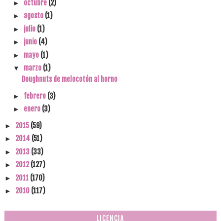
octubre
(2)
►
agosto
(1)
►
julio
(1)
►
junio
(4)
►
mayo
(1)
►
marzo
(1)
▼
Doughnuts de melocotón al horno
febrero
(3)
►
enero
(3)
►
2015
(59)
►
2014
(51)
►
2013
(33)
►
2012
(127)
►
2011
(170)
►
2010
(117)
►
LICENCIA