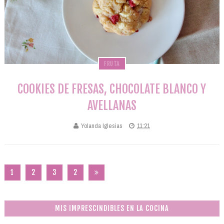
FRUTA
COOKIES DE FRESAS, CHOCOLATE BLANCO Y
AVELLANAS
Yolanda Iglesias
11:21
1
2
3
2
0
2
MIS IMPRESCINDIBLES EN LA COCINA