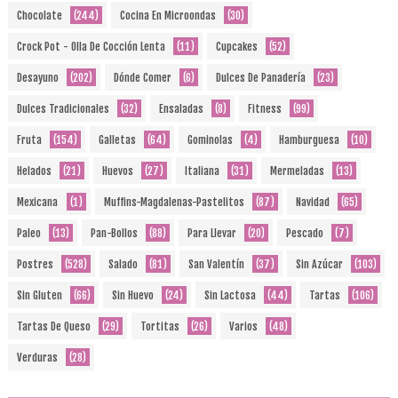
Chocolate
(244)
Cocina En Microondas
(30)
Crock Pot - Olla De Cocción Lenta
(11)
Cupcakes
(52)
Desayuno
(202)
Dónde Comer
(6)
Dulces De Panadería
(23)
Dulces Tradicionales
(32)
Ensaladas
(8)
Fitness
(99)
Fruta
(154)
Galletas
(64)
Gominolas
(4)
Hamburguesa
(10)
Helados
(21)
Huevos
(27)
Italiana
(31)
Mermeladas
(13)
Mexicana
(1)
Muffins-Magdalenas-Pastelitos
(87)
Navidad
(65)
Paleo
(13)
Pan-Bollos
(88)
Para Llevar
(20)
Pescado
(7)
Postres
(528)
Salado
(81)
San Valentín
(37)
Sin Azúcar
(103)
Sin Gluten
(66)
Sin Huevo
(24)
Sin Lactosa
(44)
Tartas
(106)
Tartas De Queso
(29)
Tortitas
(26)
Varios
(48)
Verduras
(28)