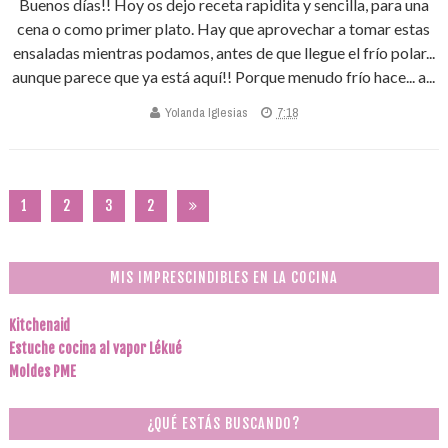
Buenos días!! Hoy os dejo receta rapidita y sencilla, para una
cena o como primer plato. Hay que aprovechar a tomar estas
ensaladas mientras podamos, antes de que llegue el frío polar...
aunque parece que ya está aquí!! Porque menudo frío hace... a...
Yolanda Iglesias
7:18
1
2
3
2
0
2
MIS IMPRESCINDIBLES EN LA COCINA
Kitchenaid
Estuche cocina al vapor Lékué
Moldes PME
¿QUÉ ESTÁS BUSCANDO?