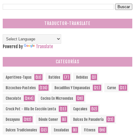
TRADUCTOR-TRANSLATE
Powered by
Translate
CATEGORÍAS
Aperitivos-Tapas
(53)
Batidos
(7)
Bebidas
(3)
Bizcochos-Pasteles
(116)
Bocadillos Y Empanadas
(21)
Carne
(31)
Chocolate
(244)
Cocina En Microondas
(30)
Crock Pot - Olla De Cocción Lenta
(11)
Cupcakes
(52)
Desayuno
(202)
Dónde Comer
(6)
Dulces De Panadería
(23)
Dulces Tradicionales
(32)
Ensaladas
(8)
Fitness
(99)