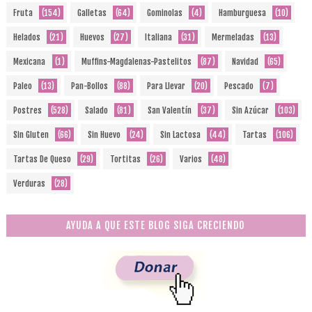
Fruta
(154)
Galletas
(64)
Gominolas
(4)
Hamburguesa
(10)
Helados
(21)
Huevos
(27)
Italiana
(31)
Mermeladas
(13)
Mexicana
(1)
Muffins-Magdalenas-Pastelitos
(87)
Navidad
(65)
Paleo
(13)
Pan-Bollos
(88)
Para Llevar
(20)
Pescado
(7)
Postres
(528)
Salado
(81)
San Valentín
(37)
Sin Azúcar
(103)
Sin Gluten
(66)
Sin Huevo
(24)
Sin Lactosa
(44)
Tartas
(106)
Tartas De Queso
(29)
Tortitas
(26)
Varios
(48)
Verduras
(28)
AYUDA A QUE ESTE BLOG SIGA CRECIENDO