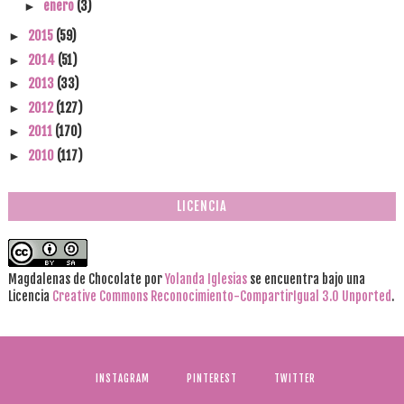
enero
(3)
►
2015
(59)
►
2014
(51)
►
2013
(33)
►
2012
(127)
►
2011
(170)
►
2010
(117)
►
LICENCIA
Magdalenas de Chocolate
por
Yolanda Iglesias
se encuentra bajo una
Licencia
Creative Commons Reconocimiento-CompartirIgual 3.0 Unported
.
INSTAGRAM
PINTEREST
TWITTER