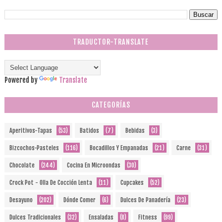
TRADUCTOR-TRANSLATE
Powered by
Translate
CATEGORÍAS
Aperitivos-Tapas
(53)
Batidos
(7)
Bebidas
(3)
Bizcochos-Pasteles
(116)
Bocadillos Y Empanadas
(21)
Carne
(31)
Chocolate
(244)
Cocina En Microondas
(30)
Crock Pot - Olla De Cocción Lenta
(11)
Cupcakes
(52)
Desayuno
(202)
Dónde Comer
(6)
Dulces De Panadería
(23)
Dulces Tradicionales
(32)
Ensaladas
(8)
Fitness
(99)