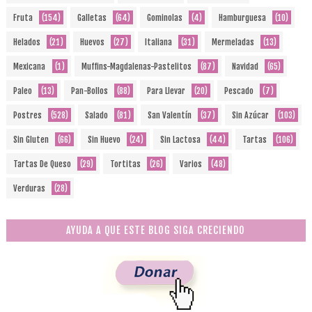
Fruta
(154)
Galletas
(64)
Gominolas
(4)
Hamburguesa
(10)
Helados
(21)
Huevos
(27)
Italiana
(31)
Mermeladas
(13)
Mexicana
(1)
Muffins-Magdalenas-Pastelitos
(87)
Navidad
(65)
Paleo
(13)
Pan-Bollos
(88)
Para Llevar
(20)
Pescado
(7)
Postres
(528)
Salado
(81)
San Valentín
(37)
Sin Azúcar
(103)
Sin Gluten
(66)
Sin Huevo
(24)
Sin Lactosa
(44)
Tartas
(106)
Tartas De Queso
(29)
Tortitas
(26)
Varios
(48)
Verduras
(28)
AYUDA A QUE ESTE BLOG SIGA CRECIENDO