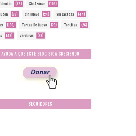
Valentín
(37)
Sin Azúcar
(103)
Gluten
(66)
Sin Huevo
(24)
Sin Lactosa
(44)
as
(106)
Tartas De Queso
(29)
Tortitas
(26)
os
(48)
Verduras
(28)
AYUDA A QUE ESTE BLOG SIGA CRECIENDO
SEGUIDORES