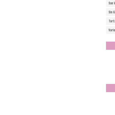
San 
Sin 
Tart
Vari