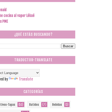
enaid
he cocina al vapor Lékué
s PME
¿QUÉ ESTÁS BUSCANDO?
TRADUCTOR-TRANSLATE
ed by
Translate
CATEGORÍAS
itivos-Tapas
(53)
Batidos
(7)
Bebidas
(3)