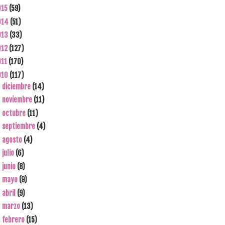
015
(59)
014
(51)
013
(33)
012
(127)
011
(170)
010
(117)
diciembre
(14)
►
noviembre
(11)
►
octubre
(11)
►
septiembre
(4)
►
agosto
(4)
►
julio
(6)
►
junio
(8)
►
mayo
(9)
►
abril
(9)
►
marzo
(13)
►
febrero
(15)
►