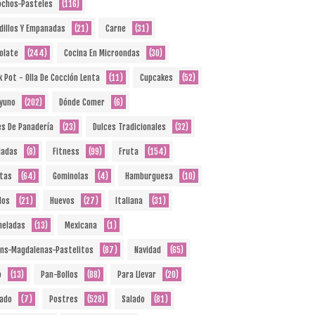
ochos-Pasteles
(116)
dillos Y Empanadas
(21)
Carne
(31)
olate
(244)
Cocina En Microondas
(30)
k Pot - Olla De Cocción Lenta
(11)
Cupcakes
(52)
yuno
(202)
Dónde Comer
(6)
es De Panadería
(23)
Dulces Tradicionales
(32)
ladas
(8)
Fitness
(99)
Fruta
(154)
etas
(64)
Gominolas
(4)
Hamburguesa
(10)
dos
(21)
Huevos
(27)
Italiana
(31)
eladas
(13)
Mexicana
(1)
ins-Magdalenas-Pastelitos
(87)
Navidad
(65)
o
(13)
Pan-Bollos
(88)
Para Llevar
(20)
ado
(7)
Postres
(528)
Salado
(81)