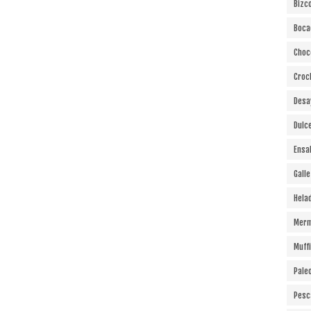
Bizc
Boca
Choc
Croc
Desa
Dulc
Ensa
Gall
Hela
Merm
Muff
Pale
Pesc