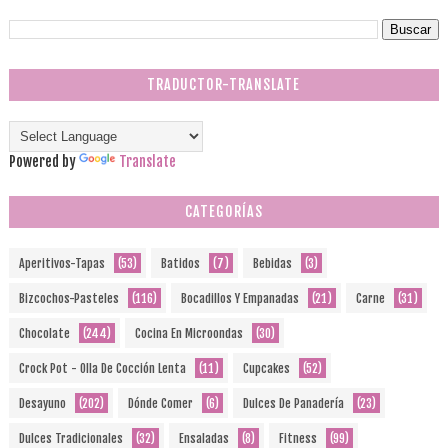
TRADUCTOR-TRANSLATE
Powered by
Translate
CATEGORÍAS
Aperitivos-Tapas
(53)
Batidos
(7)
Bebidas
(3)
Bizcochos-Pasteles
(116)
Bocadillos Y Empanadas
(21)
Carne
(31)
Chocolate
(244)
Cocina En Microondas
(30)
Crock Pot - Olla De Cocción Lenta
(11)
Cupcakes
(52)
Desayuno
(202)
Dónde Comer
(6)
Dulces De Panadería
(23)
Dulces Tradicionales
(32)
Ensaladas
(8)
Fitness
(99)