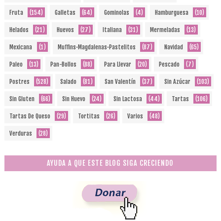
Fruta
(154)
Galletas
(64)
Gominolas
(4)
Hamburguesa
(10)
Helados
(21)
Huevos
(27)
Italiana
(31)
Mermeladas
(13)
Mexicana
(1)
Muffins-Magdalenas-Pastelitos
(87)
Navidad
(65)
Paleo
(13)
Pan-Bollos
(88)
Para Llevar
(20)
Pescado
(7)
Postres
(528)
Salado
(81)
San Valentín
(37)
Sin Azúcar
(103)
Sin Gluten
(66)
Sin Huevo
(24)
Sin Lactosa
(44)
Tartas
(106)
Tartas De Queso
(29)
Tortitas
(26)
Varios
(48)
Verduras
(28)
AYUDA A QUE ESTE BLOG SIGA CRECIENDO