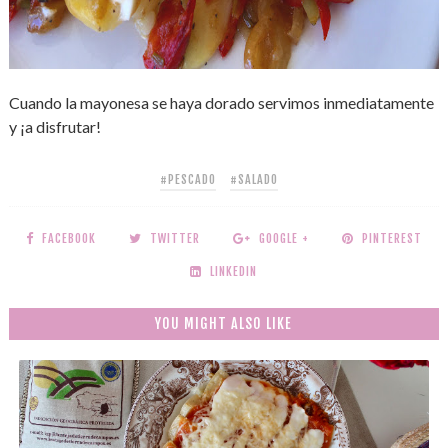
Cuando la mayonesa se haya dorado servimos inmediatamente
y ¡a disfrutar!
#PESCADO
#SALADO
FACEBOOK
TWITTER
GOOGLE +
PINTEREST
LINKEDIN
YOU MIGHT ALSO LIKE