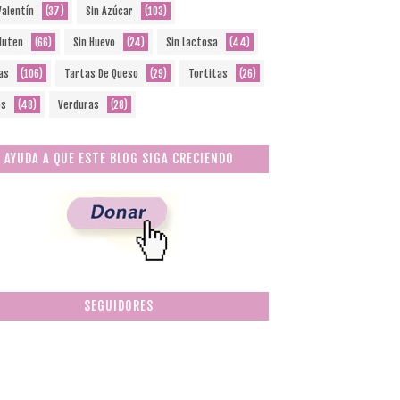
Valentín
(37)
Sin Azúcar
(103)
Gluten
(66)
Sin Huevo
(24)
Sin Lactosa
(44)
as
(106)
Tartas De Queso
(29)
Tortitas
(26)
os
(48)
Verduras
(28)
AYUDA A QUE ESTE BLOG SIGA CRECIENDO
SEGUIDORES