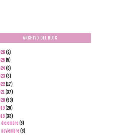
ARCHIVO DEL BLOG
026
(2)
025
(5)
024
(8)
023
(3)
022
(17)
021
(37)
020
(59)
019
(20)
018
(33)
diciembre
(5)
►
noviembre
(3)
▼