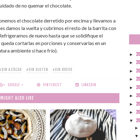
cuidado de no quemar el chocolate.
ponemos el chocolate derretido por encima y llevamos a
es damos la vuelta y cubrimos el resto de la barrita con
Refrigeramos de nuevo hasta que se solidifique el
o queda cortarlas en porciones y conservarlas en un
atura ambiente si hace frío).
2
►
2
►
#SIN AZÚCAR
#SIN GLUTEN
#SIN HUEVO
2
►
2
►
GOOGLE +
PINTEREST
LINKEDIN
2
►
2
►
 MIGHT ALSO LIKE
2
►
2
►
2
▼