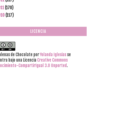
011
(170)
010
(117)
LICENCIA
lenas de Chocolate
por
Yolanda Iglesias
se
ntra bajo una Licencia
Creative Commons
ocimiento-CompartirIgual 3.0 Unported
.