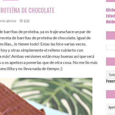
PROTEÍNA DE CHOCOLATE
Kitch
Estuc
anda Iglesias
8:00
Molde
 barritas de proteína, ya os traje una hace un par de
receta de barritas de proteína de chocolate. Igual de
ncillas... lo tienen todo! Estas las hice varias veces,
 hoy y otras simplemente el relleno cubierto con
ta más! Ambas versiones están muy buenas así que será
s u os apetezca ponerlas que de otra cosa. No me lío más
encillita y no lleva nada de tiempo ;)
Power
Aper