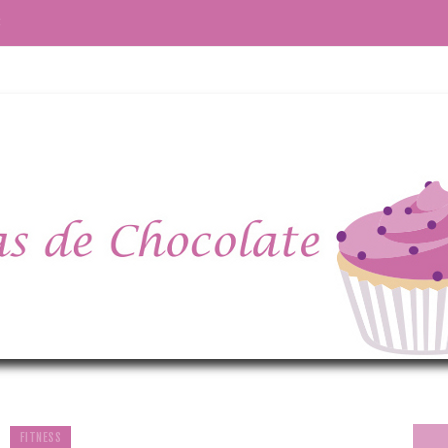
S
FITNESS