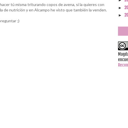
►
hacer tú misma triturando copos de avena, si la quieres con
2
►
da de nutrición y en Alcampo he visto que también la venden.
2
►
reguntar ;)
Magda
encue
Recon