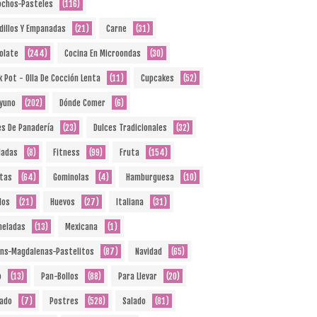
ochos-Pasteles
(116)
dillos Y Empanadas
(21)
Carne
(31)
olate
(244)
Cocina En Microondas
(30)
k Pot - Olla De Cocción Lenta
(11)
Cupcakes
(52)
yuno
(202)
Dónde Comer
(6)
es De Panadería
(23)
Dulces Tradicionales
(32)
ladas
(8)
Fitness
(99)
Fruta
(154)
etas
(64)
Gominolas
(4)
Hamburguesa
(10)
dos
(21)
Huevos
(27)
Italiana
(31)
eladas
(13)
Mexicana
(1)
ins-Magdalenas-Pastelitos
(87)
Navidad
(65)
o
(13)
Pan-Bollos
(88)
Para Llevar
(20)
ado
(7)
Postres
(528)
Salado
(81)