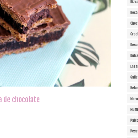
Bizc
Boca
Choc
Croc
Desa
Dulc
Ensa
Gall
Hela
a de chocolate
Merm
Muff
Pale
Pesc