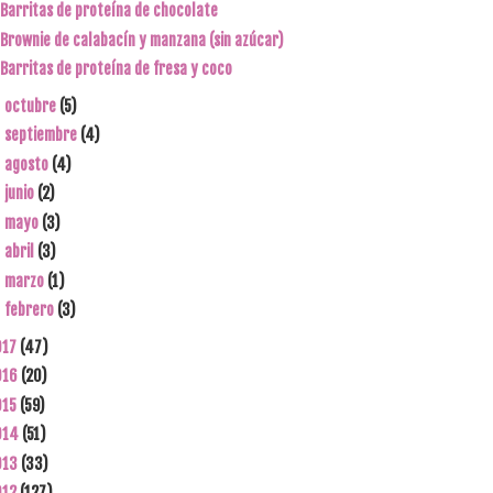
Barritas de proteína de chocolate
Brownie de calabacín y manzana (sin azúcar)
Barritas de proteína de fresa y coco
octubre
(5)
►
septiembre
(4)
►
agosto
(4)
►
junio
(2)
►
mayo
(3)
►
abril
(3)
►
marzo
(1)
►
febrero
(3)
►
017
(47)
016
(20)
015
(59)
014
(51)
013
(33)
012
(127)