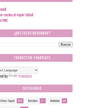
enaid
he cocina al vapor Lékué
s PME
¿QUÉ ESTÁS BUSCANDO?
TRADUCTOR-TRANSLATE
ed by
Translate
CATEGORÍAS
itivos-Tapas
(53)
Batidos
(7)
Bebidas
(3)