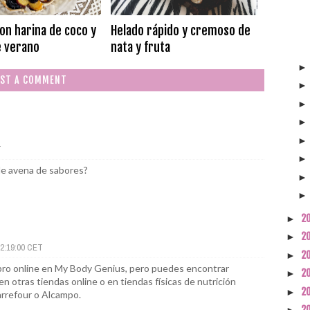
con harina de coco y
Helado rápido y cremoso de
e verano
nata y fruta
ST A COMMENT
T
 de avena de sabores?
2
►
2
►
12:19:00 CET
2
►
mpro online en My Body Genius, pero puedes encontrar
2
►
n otras tiendas online o en tiendas físicas de nutrición
2
►
arrefour o Alcampo.
2