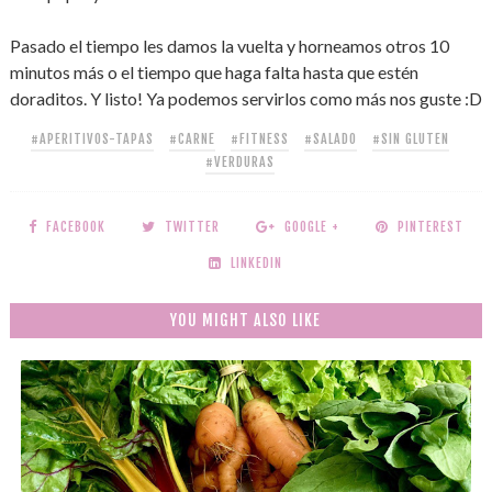
Pasado el tiempo les damos la vuelta y horneamos otros 10
minutos más o el tiempo que haga falta hasta que estén
doraditos. Y listo! Ya podemos servirlos como más nos guste :D
#APERITIVOS-TAPAS
#CARNE
#FITNESS
#SALADO
#SIN GLUTEN
#VERDURAS
FACEBOOK
TWITTER
GOOGLE +
PINTEREST
LINKEDIN
YOU MIGHT ALSO LIKE