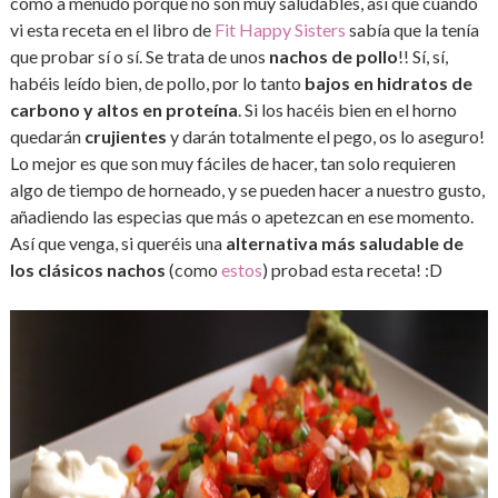
como a menudo porque no son muy saludables, así que cuando
vi esta receta en el libro de
Fit Happy Sisters
sabía que la tenía
que probar sí o sí. Se trata de unos
nachos de pollo
!! Sí, sí,
habéis leído bien, de pollo, por lo tanto
bajos en hidratos de
carbono y altos en proteína
. Si los hacéis bien en el horno
quedarán
crujientes
y darán totalmente el pego, os lo aseguro!
Lo mejor es que son muy fáciles de hacer, tan solo requieren
algo de tiempo de horneado, y se pueden hacer a nuestro gusto,
añadiendo las especias que más o apetezcan en ese momento.
Así que venga, si queréis una
alternativa más saludable de
los clásicos nachos
(como
estos
) probad esta receta! :D