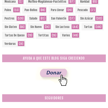
Mexicana
(1)
Muffins-Magdalenas-Pastelitos
(87)
Navidad
(65)
Paleo
(13)
Pan-Bollos
(88)
Para Llevar
(20)
Pescado
(7)
Postres
(528)
Salado
(81)
San Valentín
(37)
Sin Azúcar
(103)
Sin Gluten
(66)
Sin Huevo
(24)
Sin Lactosa
(44)
Tartas
(106)
Tartas De Queso
(29)
Tortitas
(26)
Varios
(48)
Verduras
(28)
AYUDA A QUE ESTE BLOG SIGA CRECIENDO
SEGUIDORES