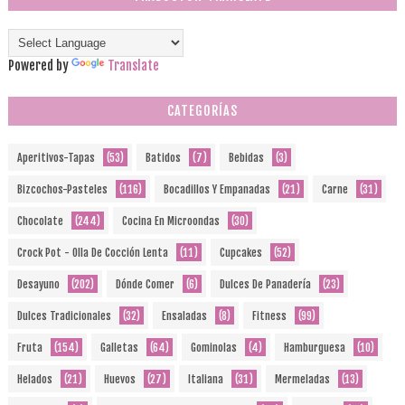
Powered by
Translate
CATEGORÍAS
Aperitivos-Tapas
(53)
Batidos
(7)
Bebidas
(3)
Bizcochos-Pasteles
(116)
Bocadillos Y Empanadas
(21)
Carne
(31)
Chocolate
(244)
Cocina En Microondas
(30)
Crock Pot - Olla De Cocción Lenta
(11)
Cupcakes
(52)
Desayuno
(202)
Dónde Comer
(6)
Dulces De Panadería
(23)
Dulces Tradicionales
(32)
Ensaladas
(8)
Fitness
(99)
Fruta
(154)
Galletas
(64)
Gominolas
(4)
Hamburguesa
(10)
Helados
(21)
Huevos
(27)
Italiana
(31)
Mermeladas
(13)