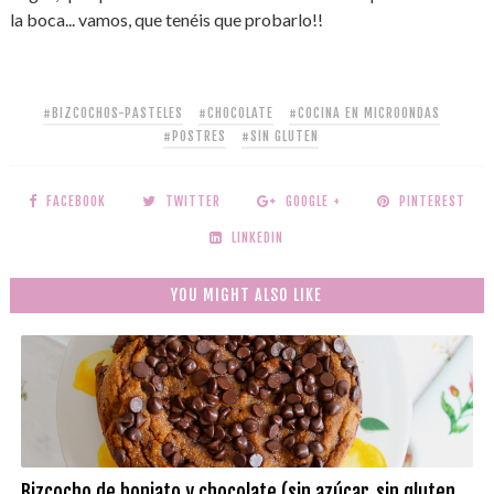
la boca... vamos, que tenéis que probarlo!!
#BIZCOCHOS-PASTELES
#CHOCOLATE
#COCINA EN MICROONDAS
#POSTRES
#SIN GLUTEN
FACEBOOK
TWITTER
GOOGLE +
PINTEREST
LINKEDIN
YOU MIGHT ALSO LIKE
Bizcocho de boniato y chocolate (sin azúcar, sin gluten,