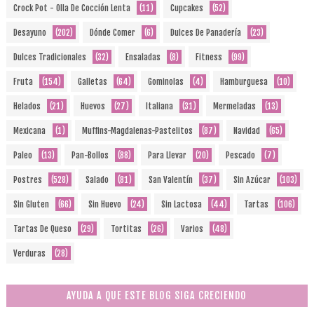
Crock Pot - Olla De Cocción Lenta
(11)
Cupcakes
(52)
Desayuno
(202)
Dónde Comer
(6)
Dulces De Panadería
(23)
Dulces Tradicionales
(32)
Ensaladas
(8)
Fitness
(99)
Fruta
(154)
Galletas
(64)
Gominolas
(4)
Hamburguesa
(10)
Helados
(21)
Huevos
(27)
Italiana
(31)
Mermeladas
(13)
Mexicana
(1)
Muffins-Magdalenas-Pastelitos
(87)
Navidad
(65)
Paleo
(13)
Pan-Bollos
(88)
Para Llevar
(20)
Pescado
(7)
Postres
(528)
Salado
(81)
San Valentín
(37)
Sin Azúcar
(103)
Sin Gluten
(66)
Sin Huevo
(24)
Sin Lactosa
(44)
Tartas
(106)
Tartas De Queso
(29)
Tortitas
(26)
Varios
(48)
Verduras
(28)
AYUDA A QUE ESTE BLOG SIGA CRECIENDO