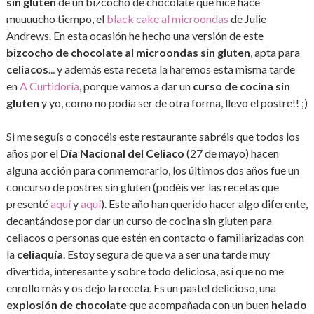
sin gluten
de un bizcocho de chocolate que hice hace
muuuucho tiempo, el
black cake al microondas
de Julie
Andrews. En esta ocasión he hecho una versión de este
bizcocho de chocolate al microondas sin gluten
, apta para
celiacos
... y además esta receta la haremos esta misma tarde
en
A Curtidoría
, porque vamos a dar un
curso de cocina sin
gluten
y yo, como no podía ser de otra forma, llevo el postre!! ;)
Si me seguís o conocéis este restaurante sabréis que todos los
años por el
Día Nacional del Celiaco
(27 de mayo) hacen
alguna acción para conmemorarlo, los últimos dos años fue un
concurso de postres sin gluten (podéis ver las recetas que
presenté
aquí
y
aquí
). Este año han querido hacer algo diferente,
decantándose por dar un curso de cocina sin gluten para
celiacos o personas que estén en contacto o familiarizadas con
la
celiaquía
. Estoy segura de que va a ser una tarde muy
divertida, interesante y sobre todo deliciosa, así que no me
enrollo más y os dejo la receta. Es un pastel delicioso, una
explosión de chocolate
que acompañada con un buen
helado