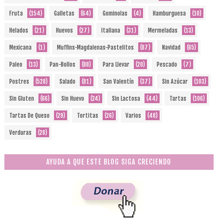
Fruta
(154)
Galletas
(64)
Gominolas
(4)
Hamburguesa
(10)
Helados
(21)
Huevos
(27)
Italiana
(31)
Mermeladas
(13)
Mexicana
(1)
Muffins-Magdalenas-Pastelitos
(87)
Navidad
(65)
Paleo
(13)
Pan-Bollos
(88)
Para Llevar
(20)
Pescado
(7)
Postres
(528)
Salado
(81)
San Valentín
(37)
Sin Azúcar
(103)
Sin Gluten
(66)
Sin Huevo
(24)
Sin Lactosa
(44)
Tartas
(106)
Tartas De Queso
(29)
Tortitas
(26)
Varios
(48)
Verduras
(28)
AYUDA A QUE ESTE BLOG SIGA CRECIENDO