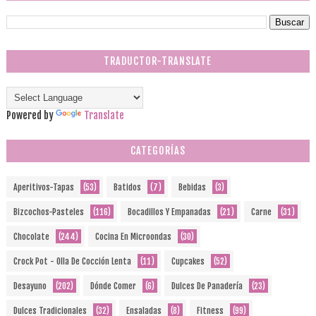
TRADUCTOR-TRANSLATE
Powered by
Translate
CATEGORÍAS
Aperitivos-Tapas
(53)
Batidos
(7)
Bebidas
(3)
Bizcochos-Pasteles
(116)
Bocadillos Y Empanadas
(21)
Carne
(31)
Chocolate
(244)
Cocina En Microondas
(30)
Crock Pot - Olla De Cocción Lenta
(11)
Cupcakes
(52)
Desayuno
(202)
Dónde Comer
(6)
Dulces De Panadería
(23)
Dulces Tradicionales
(32)
Ensaladas
(8)
Fitness
(99)