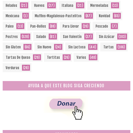
Helados
(21)
Huevos
(27)
Italiana
(31)
Mermeladas
(13)
Mexicana
(1)
Muffins-Magdalenas-Pastelitos
(87)
Navidad
(65)
Paleo
(13)
Pan-Bollos
(88)
Para Llevar
(20)
Pescado
(7)
Postres
(528)
Salado
(81)
San Valentín
(37)
Sin Azúcar
(103)
Sin Gluten
(66)
Sin Huevo
(24)
Sin Lactosa
(44)
Tartas
(106)
Tartas De Queso
(29)
Tortitas
(26)
Varios
(48)
Verduras
(28)
AYUDA A QUE ESTE BLOG SIGA CRECIENDO