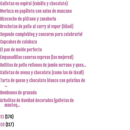
Galletas en espiral (vainilla y chocolate)
Merluza en papillote con salsa de manzana
Bizococho de plátano y zanahoria
Brochetas de pollo al curry al vapor (lékué)
Segundo cumpleblog y concurso para celebrarlo!
Cupcakes de calabaza
El pan de molde perfecto
Empanadillas caseras express (las mejores!)
Rollitos de pollo rellenos de jamón serrano y ques...
Galletas de avena y chocolate (como las de Ikea!!)
Tarta de queso y chocolate blanco con gelatina de
...
Bombones de granada
Arbolitos de Navidad decorados (galletas de
manteq...
011
(170)
010
(117)