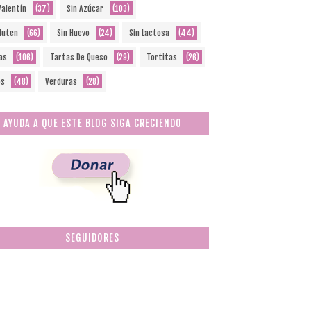
Valentín
(37)
Sin Azúcar
(103)
Gluten
(66)
Sin Huevo
(24)
Sin Lactosa
(44)
as
(106)
Tartas De Queso
(29)
Tortitas
(26)
os
(48)
Verduras
(28)
AYUDA A QUE ESTE BLOG SIGA CRECIENDO
SEGUIDORES