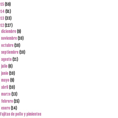
015
(59)
014
(51)
013
(33)
012
(127)
diciembre
(9)
►
noviembre
(10)
►
octubre
(10)
►
septiembre
(10)
►
agosto
(11)
►
julio
(6)
►
junio
(10)
►
mayo
(9)
►
abril
(10)
►
marzo
(13)
►
febrero
(15)
►
enero
(14)
▼
Fajitas de pollo y pimientos