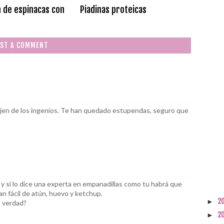
 de espinacas con
Piadinas proteicas
ST A COMMENT
surjen de los ingenios. Te han quedado estupendas, seguro que
y si lo dice una experta en empanadillas como tu habrá que
n fácil de atún, huevo y ketchup.
2
►
 verdad?
2
►