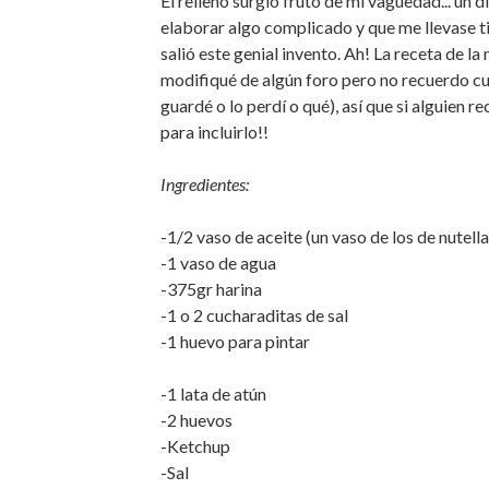
El relleno surgió fruto de mi vaguedad... un
elaborar algo complicado y que me llevase tie
salió este genial invento. Ah! La receta de la
modifiqué de algún foro pero no recuerdo cuál
guardé o lo perdí o qué), así que si alguien r
para incluirlo!!
Ingredientes:
-1/2 vaso de aceite (un vaso de los de nutella
-1 vaso de agua
-375gr harina
-1 o 2 cucharaditas de sal
-1 huevo para pintar
-1 lata de atún
-2 huevos
-Ketchup
-Sal