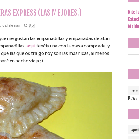
RAS EXPRESS (LAS MEJORES!)
Kitch
Estuc
anda Iglesias
8:54
Molde
 que me gustan las empanadillas y empanadas de atún,
empanadillas,
aquí
tenéis una con la masa comprada, y
 que las que os traigo hoy son las más ricas, al menos
aré en noche vieja ;)
Power
Aper