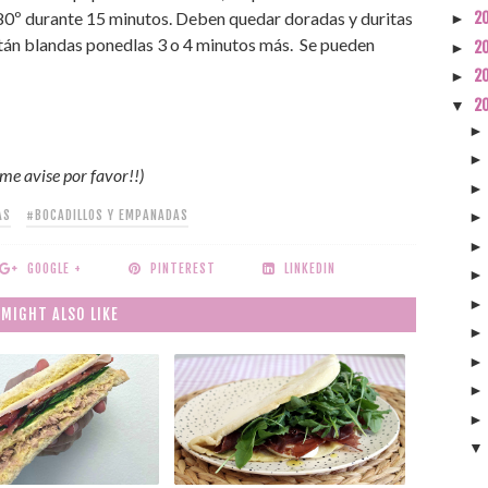
180º durante 15 minutos. Deben quedar doradas y duritas
2
►
s están blandas ponedlas 3 o 4 minutos más. Se pueden
2
►
2
►
2
▼
 me avise por favor!!)
AS
#BOCADILLOS Y EMPANADAS
GOOGLE +
PINTEREST
LINKEDIN
 MIGHT ALSO LIKE