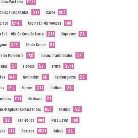
ochos-Pasteles
(116)
dillos Y Empanadas
(21)
Carne
(31)
olate
(244)
Cocina En Microondas
(30)
k Pot - Olla De Cocción Lenta
(11)
Cupcakes
(52)
yuno
(202)
Dónde Comer
(6)
es De Panadería
(23)
Dulces Tradicionales
(32)
ladas
(8)
Fitness
(99)
Fruta
(154)
etas
(64)
Gominolas
(4)
Hamburguesa
(10)
dos
(21)
Huevos
(27)
Italiana
(31)
eladas
(13)
Mexicana
(1)
ins-Magdalenas-Pastelitos
(87)
Navidad
(65)
o
(13)
Pan-Bollos
(88)
Para Llevar
(20)
ado
(7)
Postres
(528)
Salado
(81)