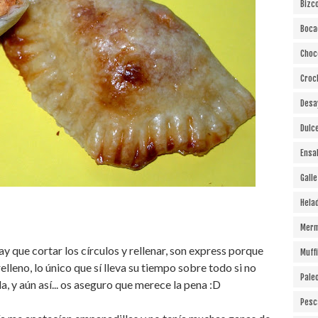
Bizc
Boca
Choc
Croc
Desa
Dulc
Ensa
Gall
Hela
Merm
ay que cortar los círculos y rellenar, son express porque
Muff
elleno, lo único que sí lleva su tiempo sobre todo si no
Pale
la, y aún así... os aseguro que merece la pena :D
Pesc