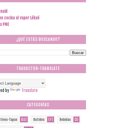
enaid
he cocina al vapor Lékué
s PME
¿QUÉ ESTÁS BUSCANDO?
TRADUCTOR-TRANSLATE
ed by
Translate
CATEGORÍAS
itivos-Tapas
(53)
Batidos
(7)
Bebidas
(3)