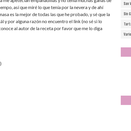
 día me apetecían empanadillas y no tenía muchas ganas de
San 
mpo, así que miré lo que tenía por la nevera y de ahí
 masa es la mejor de todas las que he probado, y sé que la
Sin 
 y por alguna razón no encuentro el link (no sé si lo
Tart
econoce al autor de la receta por favor que me lo diga
Vari
)