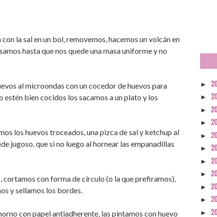
con la sal en un bol, removemos, hacemos un volcán en
masamos hasta que nos quede una masa uniforme y no
2
►
uevos al microondas con un cocedor de huevos para
o estén bien cocidos los sacamos a un plato y los
2
►
2
►
2
►
os los huevos troceados, una pizca de sal y ketchup al
2
►
e jugoso, que si no luego al hornear las empanadillas
2
►
2
►
2
►
, cortamos con forma de círculo (o la que prefiramos),
2
►
os y sellamos los bordes.
2
►
2
►
horno con papel antiadherente, las pintamos con huevo