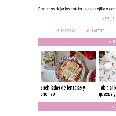
Podemos dejarlos enfriar en una rejilla o co
#APERIT
FACEBOOK
TWITTER
YOU
Enchiladas de lentejas y
Tabla árb
chorizo
quesos y
PO