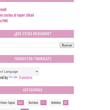
enaid
he cocina al vapor Lékué
s PME
¿QUÉ ESTÁS BUSCANDO?
TRADUCTOR-TRANSLATE
ed by
Translate
CATEGORÍAS
itivos-Tapas
(53)
Batidos
(7)
Bebidas
(3)