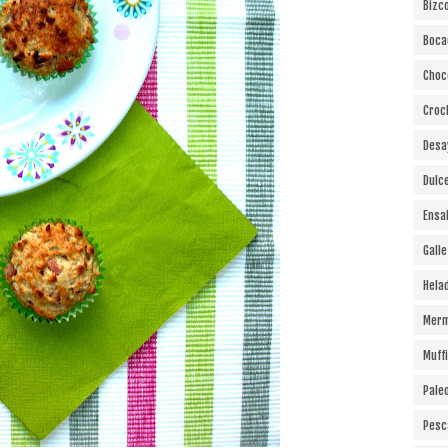
Bizc
Boca
Choc
Croc
Desa
Dulc
Ensa
Gall
Hela
Merm
Muff
Pale
Pesc