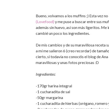
Bueno, volvamos a los muffins ;) Esta vez no
(Lovefood)
y me puse a buscar entre sus muf
además sin huevo, así son más ligeritos. Me i
cambié un poco los ingredientes.
De mis cambios y de su maravillosa receta s
a mí me salieron 6 (creo recordar) de tamañ
cierto, si todavía no conocéis el blog de An
maravillosas y unas fotos preciosas :D
Ingredientes:
-170gr harina integral
-1 cucharadita de sal
-50gr margarina
-1 cucharadita de hierbas (orégano, romero 