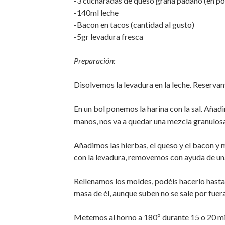
-3 cucharadas de queso grana padano (en po
-140ml leche
-Bacon en tacos (cantidad al gusto)
-5gr levadura fresca
Preparación:
Disolvemos la levadura en la leche. Reserva
En un bol ponemos la harina con la sal. Aña
manos, nos va a quedar una mezcla granulosa
Añadimos las hierbas, el queso y el bacon 
con la levadura, removemos con ayuda de una
Rellenamos los moldes, podéis hacerlo hasta c
masa de él, aunque suben no se sale por fuera
Metemos al horno a 180º durante 15 o 20 mi