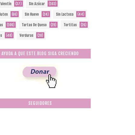
Valentín
(37)
Sin Azúcar
(103)
Gluten
(66)
Sin Huevo
(24)
Sin Lactosa
(44)
as
(106)
Tartas De Queso
(29)
Tortitas
(26)
os
(48)
Verduras
(28)
AYUDA A QUE ESTE BLOG SIGA CRECIENDO
SEGUIDORES