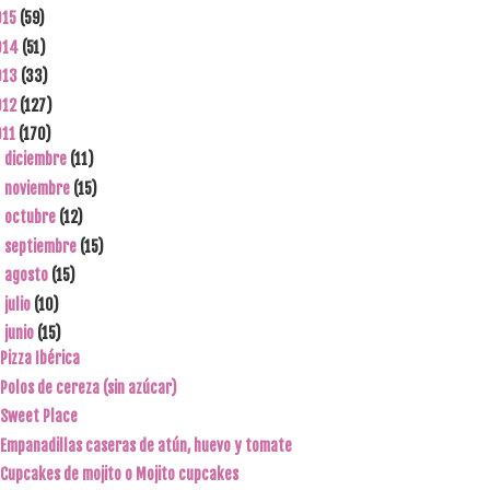
015
(59)
014
(51)
013
(33)
012
(127)
011
(170)
diciembre
(11)
►
noviembre
(15)
►
octubre
(12)
►
septiembre
(15)
►
agosto
(15)
►
julio
(10)
►
junio
(15)
▼
Pizza Ibérica
Polos de cereza (sin azúcar)
Sweet Place
Empanadillas caseras de atún, huevo y tomate
Cupcakes de mojito o Mojito cupcakes