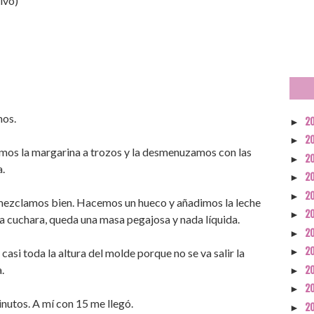
lvo)
mos.
2
►
2
►
dimos la margarina a trozos y la desmenuzamos con las
2
►
.
2
►
2
►
y mezclamos bien. Hacemos un hueco y añadimos la leche
2
►
 cuchara, queda una masa pegajosa y nada líquida.
2
►
2
asi toda la altura del molde porque no se va salir la
►
.
2
►
2
►
nutos. A mí con 15 me llegó.
2
►