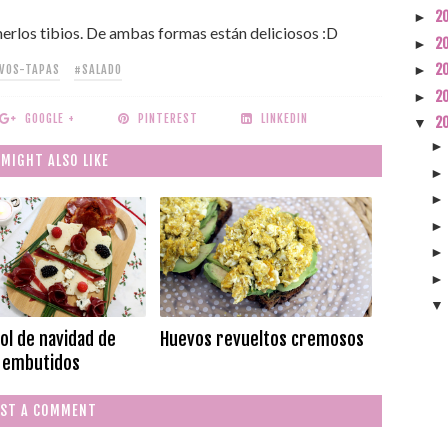
2
►
merlos tibios. De ambas formas están deliciosos :D
2
►
2
IVOS-TAPAS
#SALADO
►
2
►
GOOGLE +
PINTEREST
LINKEDIN
2
▼
 MIGHT ALSO LIKE
ol de navidad de
Huevos revueltos cremosos
 embutidos
ST A COMMENT