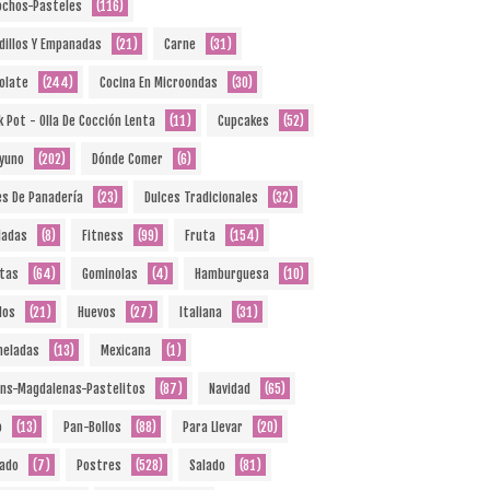
ochos-Pasteles
(116)
dillos Y Empanadas
(21)
Carne
(31)
olate
(244)
Cocina En Microondas
(30)
k Pot - Olla De Cocción Lenta
(11)
Cupcakes
(52)
yuno
(202)
Dónde Comer
(6)
es De Panadería
(23)
Dulces Tradicionales
(32)
ladas
(8)
Fitness
(99)
Fruta
(154)
etas
(64)
Gominolas
(4)
Hamburguesa
(10)
dos
(21)
Huevos
(27)
Italiana
(31)
eladas
(13)
Mexicana
(1)
ins-Magdalenas-Pastelitos
(87)
Navidad
(65)
o
(13)
Pan-Bollos
(88)
Para Llevar
(20)
ado
(7)
Postres
(528)
Salado
(81)