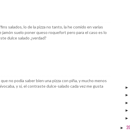
ns salados, lo de la pizza no tanto, la he comido en varias
e jamón suelo poner queso roquefort pero para el caso es lo
aste dulce salado ¿verdad?
que no podía saber bien una pizza con piña, y mucho menos
vocaba, y sí, el contraste dulce-salado cada vez me gusta
2
►