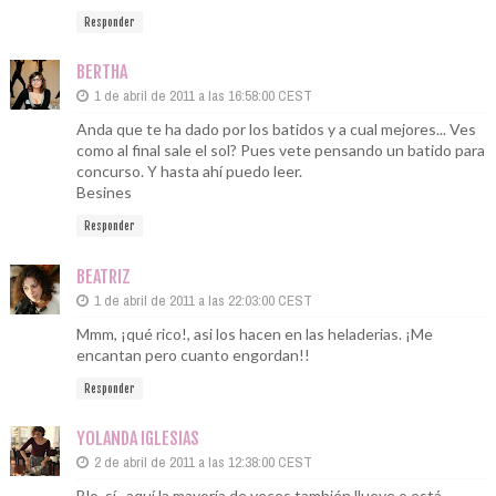
Responder
BERTHA
1 de abril de 2011 a las 16:58:00 CEST
Anda que te ha dado por los batidos y a cual mejores... Ves
como al final sale el sol? Pues vete pensando un batido para
concurso. Y hasta ahí puedo leer.
Besines
Responder
BEATRIZ
1 de abril de 2011 a las 22:03:00 CEST
Mmm, ¡qué rico!, asi los hacen en las heladerias. ¡Me
encantan pero cuanto engordan!!
Responder
YOLANDA IGLESIAS
2 de abril de 2011 a las 12:38:00 CEST
Blo, sí.. aquí la mayoría de veces también llueve o está