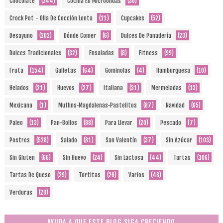
Chocolate
(244)
Cocina En Microondas
(30)
Crock Pot - Olla De Cocción Lenta
(11)
Cupcakes
(52)
Desayuno
(202)
Dónde Comer
(6)
Dulces De Panadería
(23)
Dulces Tradicionales
(32)
Ensaladas
(8)
Fitness
(99)
Fruta
(154)
Galletas
(64)
Gominolas
(4)
Hamburguesa
(10)
Helados
(21)
Huevos
(27)
Italiana
(31)
Mermeladas
(13)
Mexicana
(1)
Muffins-Magdalenas-Pastelitos
(87)
Navidad
(65)
Paleo
(13)
Pan-Bollos
(88)
Para Llevar
(20)
Pescado
(7)
Postres
(528)
Salado
(81)
San Valentín
(37)
Sin Azúcar
(103)
Sin Gluten
(66)
Sin Huevo
(24)
Sin Lactosa
(44)
Tartas
(106)
Tartas De Queso
(29)
Tortitas
(26)
Varios
(48)
Verduras
(28)
AYUDA A QUE ESTE BLOG SIGA CRECIENDO