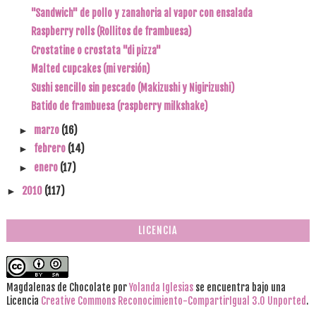
"Sandwich" de pollo y zanahoria al vapor con ensalada
Raspberry rolls (Rollitos de frambuesa)
Crostatine o crostata "di pizza"
Malted cupcakes (mi versión)
Sushi sencillo sin pescado (Makizushi y Nigirizushi)
Batido de frambuesa (raspberry milkshake)
marzo
(16)
►
febrero
(14)
►
enero
(17)
►
2010
(117)
►
LICENCIA
Magdalenas de Chocolate
por
Yolanda Iglesias
se encuentra bajo una
Licencia
Creative Commons Reconocimiento-CompartirIgual 3.0 Unported
.