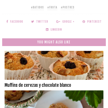
#BATIDOS
#FRUTA
#POSTRES
FACEBOOK
TWITTER
GOOGLE +
PINTEREST
LINKEDIN
YOU MIGHT ALSO LIKE
Muffins de cerezas y chocolate blanco