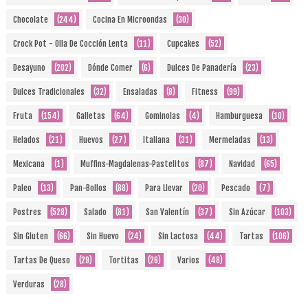
Chocolate
(244)
Cocina En Microondas
(30)
Crock Pot - Olla De Cocción Lenta
(11)
Cupcakes
(52)
Desayuno
(202)
Dónde Comer
(6)
Dulces De Panadería
(23)
Dulces Tradicionales
(32)
Ensaladas
(8)
Fitness
(99)
Fruta
(154)
Galletas
(64)
Gominolas
(4)
Hamburguesa
(10)
Helados
(21)
Huevos
(27)
Italiana
(31)
Mermeladas
(13)
Mexicana
(1)
Muffins-Magdalenas-Pastelitos
(87)
Navidad
(65)
Paleo
(13)
Pan-Bollos
(88)
Para Llevar
(20)
Pescado
(7)
Postres
(528)
Salado
(81)
San Valentín
(37)
Sin Azúcar
(103)
Sin Gluten
(66)
Sin Huevo
(24)
Sin Lactosa
(44)
Tartas
(106)
Tartas De Queso
(29)
Tortitas
(26)
Varios
(48)
Verduras
(28)