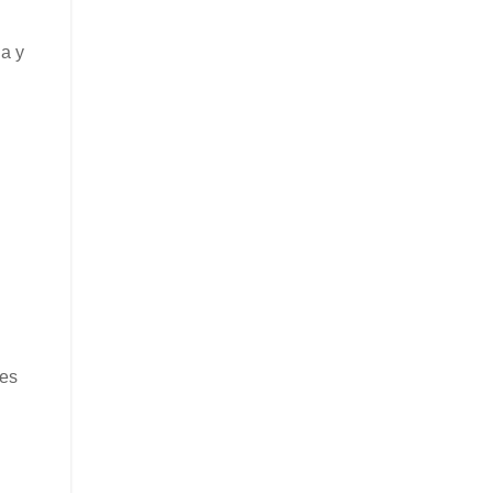
a y
 es