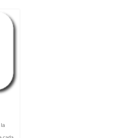
 la
e cada