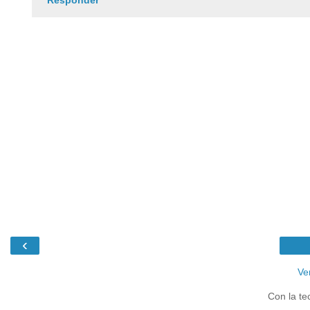
Responder
‹
Ve
Con la te