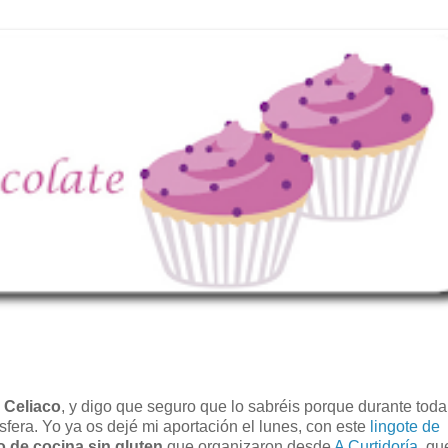
 Celiaco
, y digo que seguro que lo sabréis porque durante toda
fera. Yo ya os dejé mi aportación el lunes, con este
lingote de
o de cocina sin gluten
que organizaron desde
A Curtidoría
, qu