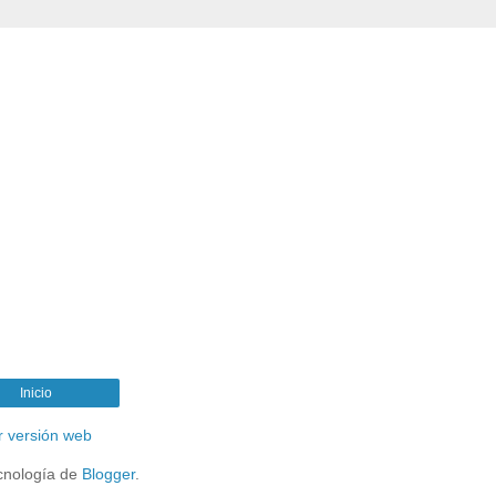
Inicio
r versión web
cnología de
Blogger
.