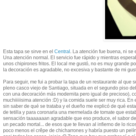
Esta tapa se sirve en el
Central
. La atención fue buena, ni se
Una atención normal. El servicio fue rápido y mientras esper
unos chipirones fritos. El local me gustó, no es muy grande p
la decoración es agradable, no excesiva y bastante de mi gu
Para seguir, me fui a probar la tapa de un restaurante al que 
pleno casco viejo de Santiago, situada en el segundo piso del
con una decoración más modernita pero igual de precioso), c
muchiiiiisima atención :D) y la comida suele ser muy rica. En 
sin saber de qué se trataba y el dueño me explicó de qué es
de tetilla y para coronarla una mermelada de tomate que esta
sensación taaaaaaan agradable que eso produce, el sabor del 
un pecado mortal... de esos que te llevan al infierno de lo r
poco menos el crêpe de chicharrones y habría puesto un pel