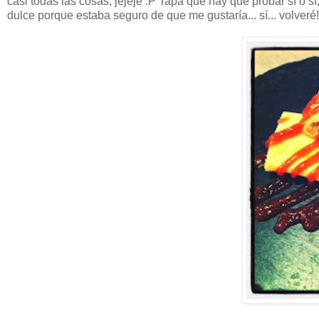
casi todas las cosas, jejeje :P Tapa que hay que probar sí o
dulce porque estaba seguro de que me gustaría... sí... volveré! 