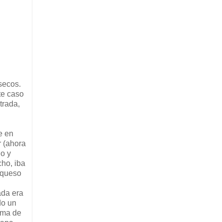
secos.
te caso
trada,
e en
r (ahora
ño y
ho, iba
 queso
ada era
do un
ima de