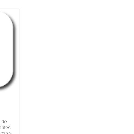
o de
antes
 tapa.