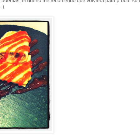
 sí, además, el dueño me recomendó que volviera para probar su 
:)