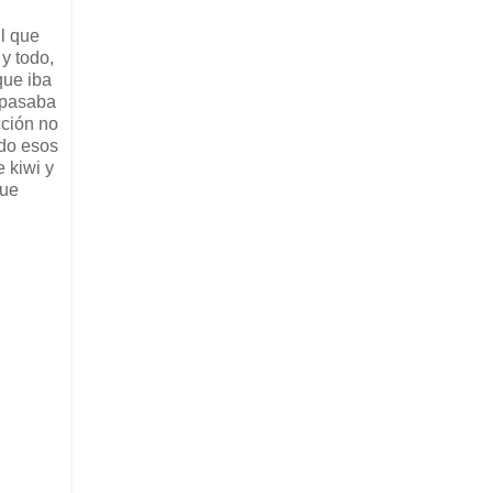
il que
y todo,
que iba
e pasaba
cción no
ndo esos
e kiwi y
que