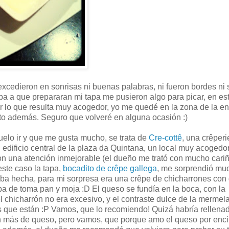
 excedieron en sonrisas ni buenas palabras, ni fueron bordes ni 
aba a que prepararan mi tapa me pusieron algo para picar, en es
or lo que resulta muy acogedor, yo me quedé en la zona de la en
sto además. Seguro que volveré en alguna ocasión :)
suelo ir y que me gusta mucho, se trata de
Cre-cottê
, una crêperi
 edificio central de la plaza da Quintana, un local muy acogedo
on una atención inmejorable (el dueño me trató con mucho cari
este caso la tapa,
bocadito de crêpe gallega
, me sorprendió muc
taba hecha, para mi sorpresa era una crêpe de chicharrones con
ba de toma pan y moja :D El queso se fundía en la boca, con la
chicharrón no era excesivo, y el contraste dulce de la mermel
icos que están :P Vamos, que lo recomiendo! Quizá habría rellena
ín más de queso, pero vamos, que porque amo el queso por enc