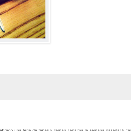
ebrado una feria de tapas k llaman Tapalma la semana pasada! k cas