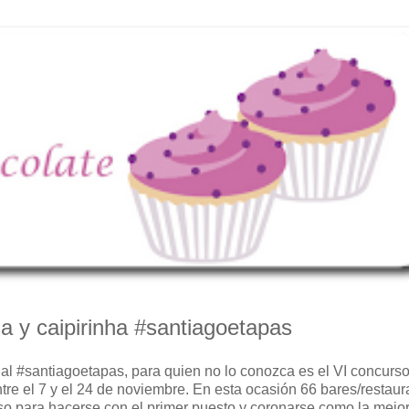
a y caipirinha #santiagoetapas
al #santiagoetapas, para quien no lo conozca es el VI concurs
re el 7 y el 24 de noviembre. En esta ocasión 66 bares/restaur
rso para hacerse con el primer puesto y coronarse como la mejor