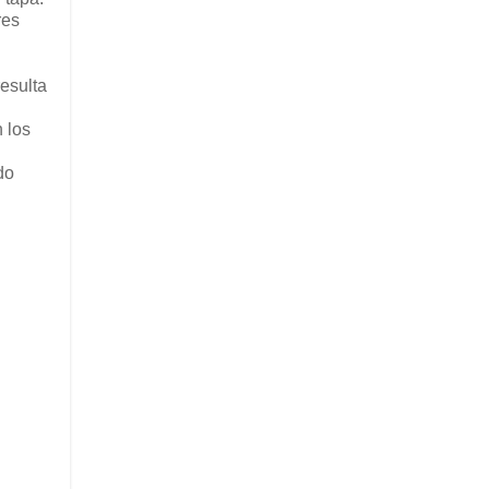
res
resulta
 los
do