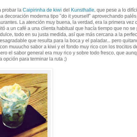
a probar la
Caipirinha de kiwi
del
Kunsthalle
, que pese a lo difíc
na decoración moderna tipo "do it yourself" aprovechando palés 
urantes. La atención muy buena, la verdad, era la primera vez 
itó a un café a una clienta habitual que hacía tiempo que no s
y dulce, todo en su justa medida, así que más cercana a la perfe
 desagradable que resulta para la boca y el paladar... pero quita
, con muuucho sabor a kiwi y el fondo muy rico con los trocitos d
pero el sabor general era muy rico y sobre todo fresco, que aun
 opción para terminar la ruta ;)