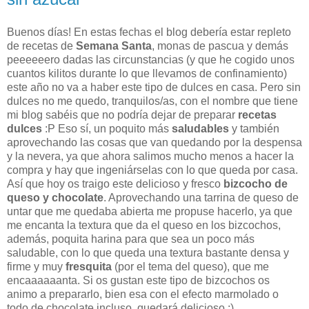
Buenos días! En estas fechas el blog debería estar repleto
de recetas de
Semana Santa
, monas de pascua y demás
peeeeeero dadas las circunstancias (y que he cogido unos
cuantos kilitos durante lo que llevamos de confinamiento)
este año no va a haber este tipo de dulces en casa. Pero sin
dulces no me quedo, tranquilos/as, con el nombre que tiene
mi blog sabéis que no podría dejar de preparar
recetas
dulces
:P Eso sí, un poquito más
saludables
y también
aprovechando las cosas que van quedando por la despensa
y la nevera, ya que ahora salimos mucho menos a hacer la
compra y hay que ingeniárselas con lo que queda por casa.
Así que hoy os traigo este delicioso y fresco
bizcocho de
queso y chocolate
. Aprovechando una tarrina de queso de
untar que me quedaba abierta me propuse hacerlo, ya que
me encanta la textura que da el queso en los bizcochos,
además, poquita harina para que sea un poco más
saludable, con lo que queda una textura bastante densa y
firme y muy
fresquita
(por el tema del queso), que me
encaaaaaanta. Si os gustan este tipo de bizcochos os
animo a prepararlo, bien esa con el efecto marmolado o
todo de chocolate incluso, quedará delicioso ;)