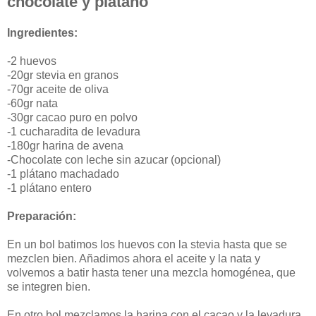
chocolate y plátano
Ingredientes:
-2 huevos
-20gr stevia en granos
-70gr aceite de oliva
-60gr nata
-30gr cacao puro en polvo
-1 cucharadita de levadura
-180gr harina de avena
-Chocolate con leche sin azucar (opcional)
-1 plátano machadado
-1 plátano entero
Preparación:
En un bol batimos los huevos con la stevia hasta que se
mezclen bien. Añadimos ahora el aceite y la nata y
volvemos a batir hasta tener una mezcla homogénea, que
se integren bien.
En otro bol mezclamos la harina con el cacao y la levadura,