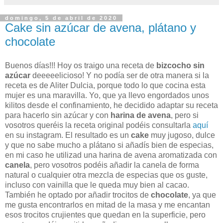
domingo, 5 de abril de 2020
Cake sin azúcar de avena, plátano y
chocolate
Buenos días!!! Hoy os traigo una receta de
bizcocho sin
azúcar
deeeeelicioso! Y no podía ser de otra manera si la
receta es de Aliter Dulcia, porque todo lo que cocina esta
mujer es una maravilla. Yo, que ya llevo engordados unos
kilitos desde el confinamiento, he decidido adaptar su receta
para hacerlo sin azúcar y con
harina de avena
, pero si
vosotros queréis la receta original podéis consultarla
aquí
en su instagram. El resultado es un
cake
muy jugoso, dulce
y que no sabe mucho a plátano si añadís bien de especias,
en mi caso he utilizad una harina de avena aromatizada con
canela
, pero vosotros podéis añadir la canela de forma
natural o cualquier otra mezcla de especias que os guste,
incluso con vainilla que le queda muy bien al cacao.
También he optado por añadir trocitos de
chocolate
, ya que
me gusta encontrarlos en mitad de la masa y me encantan
esos trocitos crujientes que quedan en la superficie, pero